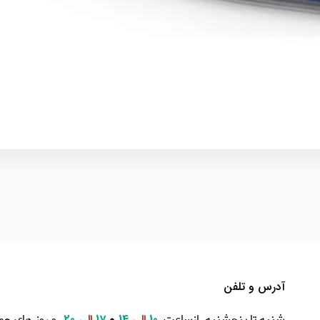
آدرس و تلفن
شنبه تا پنجشنبه ازساعت
و روز های جم
10
الی
14
و
17
الی
20