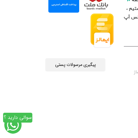
یم ،
اتس آپ
پیگیری مرسولات پستی
چه جمهوری 4 ، پاساژ
سوالی دارید ؟