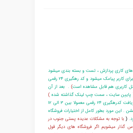
 های کاری پردازش ، تست و بسته بندی میشود
و در زمان آماده سازی تا تحویل بارکد ، مراحل برای کاربر پیامک میشود و کد رهگیری 24 رقمی
ل کاربری هم قابل مشاهده است
)
. بعد از آن
پایین سایت ، سمت چپ لینک گذاشته شده
)
و یا شماره 193 با پست پیگیری کند . بعد از دریافت کدرهگیری 24 رقمی معمولا بین 3 الی 12
شن . این مورد بطور کامل از اختیارات فروشگاه
د
.
(
با توجه به مشکلات عدیده پستی جنوب در
س گذار میشویم اگر فروشگاه های دیگر قول