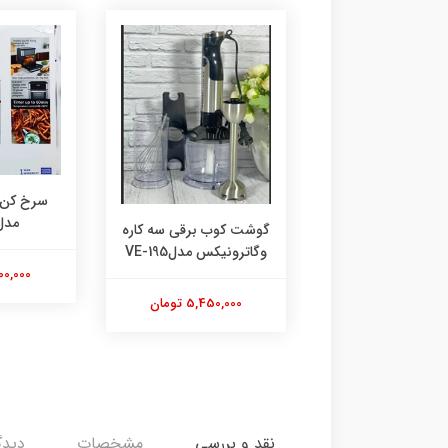
سرخ کن نوا مدل NAF-
سرخ کن 
3434
مدل 28
گوشت کوب برقی سه کاره
وگاترونیکس مدلVE-195
12,800,00 تومان
16,200,000
5,450,000 تومان
نقد و بررسی
مشخصات
دیدگ