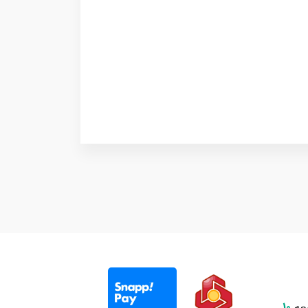
عه
10