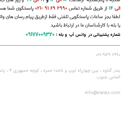
از طریق شماره تماس
پاسخگوی شما هست
الی
14
2990 69 91 -021
لطفا بجز ساعات پاسخگویی تلفنی فقط ازطریق پیام رسان های و
یا بله با کارشناسان ما در ارتباط باشید
09177009320
:
شماره پشتیبانی در واتس آپ و بله
2990 021-9169
بندر گناوه ، بین چهارراه توپ و ناخدا حمزه ، کو
الماس جنوب
info@iran58.com