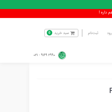
سبد خرید
رود
ثبت‌نام
0
2990 9169 - 021