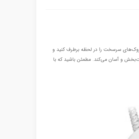
را کشف کنید! با قدرت بخار 2700 وات فوق‌العاده، چین و چروک‌های سرسخت را در لحظه برطرف کنید و
ت‌بخش و آسان می‌کند. مطمئن باشید که با