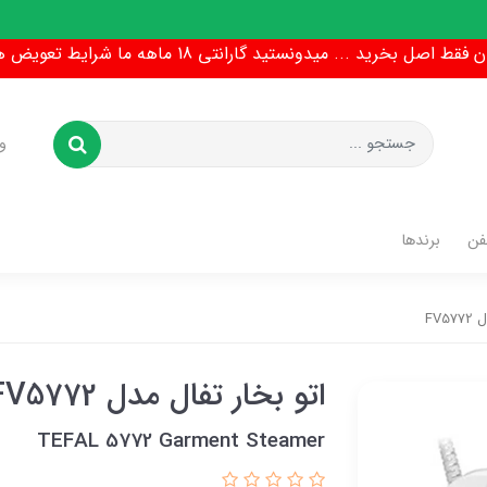
ط اصل بخرید ... میدونستید گارانتی 18 ماهه ما شرایط تعویض هم داره !
و
فن
برندها
FV5
اتو بخار تفال مدل FV5772
TEFAL 5772 Garment Steamer