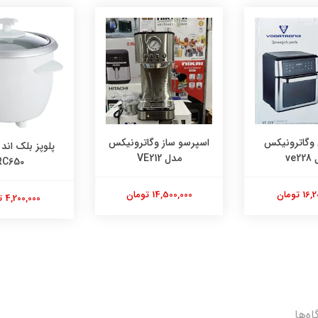
وگاترونیکس
اسپرسو ساز وگاترونیکس
پلوپز بلک اند
ve2
مدل VE212
RC650
 تومان
14,500,000 تومان
4,200,000 تومان
اه‌ها