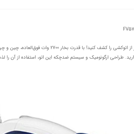
با اتو بخار تفال مدل FV5772، تجربه‌ای بی‌نظیر از اتوکشی 
رید. طراحی ارگونومیک و سیستم ضدچکه این اتو، استفاده از آن را لذ