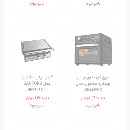
ناموجود
ناموجود
سرخ کن بدون روغن
گریل برقی سانفورد
چندکاره سانفورد مدل
مدل SANFORD
SF9928GT
SF5617EO
1,430,000 تومان
1,430,000 تومان
ناموجود
ناموجود