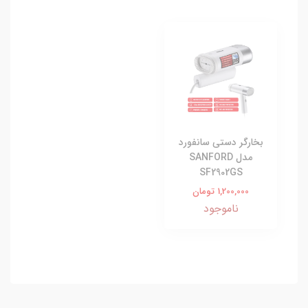
بخارگر دستی سانفورد
مدل SANFORD
SF2902GS
1,200,000 تومان
ناموجود