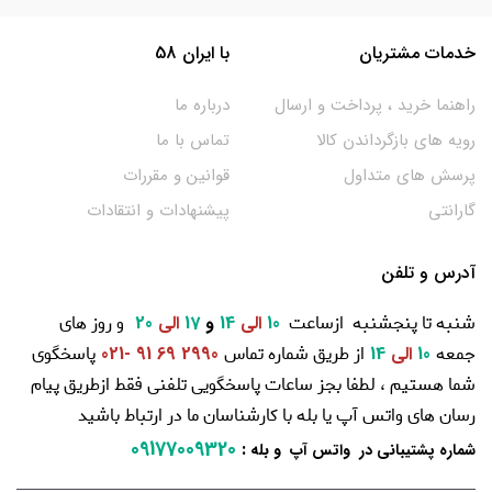
خدمات مشتریان
با ایران 58
راهنما خرید ، پرداخت و ارسال
درباره ما
رویه های بازگرداندن کالا
تماس با ما
پرسش های متداول
قوانین و مقررات
گارانتی
پیشنهادات و انتقادات
آدرس و تلفن
شنبه تا پنجشنبه ازساعت
و روز های
10
الی
14
و
17
الی
20
جمعه
از طریق شماره تماس
پاسخگوی
10
الی
14
2990 69 91 -021
شما هستیم ، لطفا بجز ساعات پاسخگویی تلفنی فقط ازطریق پیام
رسان های واتس آپ یا بله با کارشناسان ما در ارتباط باشید
09177009320
:
شماره پشتیبانی در واتس آپ و بله