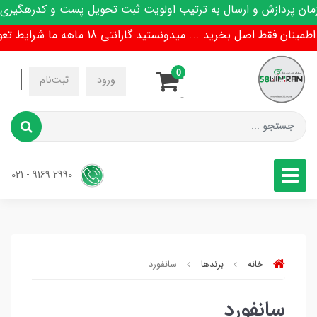
 پردازش و ارسال به ترتیب اولویت ثبت تحویل پست و کدرهگیری پی
ان فقط اصل بخرید ... میدونستید گارانتی 18 ماهه ما شرایط تعویض هم داره !
0
-
ورود
ثبت‌نام
-
2990 9169 - 021
خانه
برندها
سانفورد
سانفورد