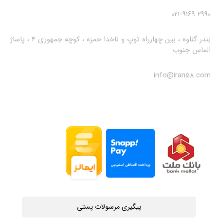
2990 021-9169
بندر گناوه ، بین چهارراه توپ و ناخدا حمزه ، کوچه جمهوری 4 ، پاساژ
الماس جنوب
info@iran58.com
پیگیری مرسولات پستی