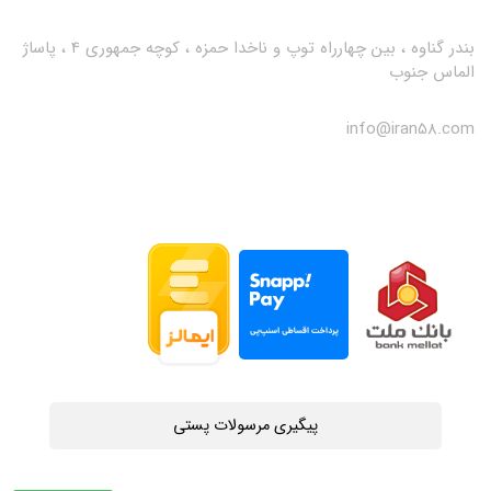
بندر گناوه ، بین چهارراه توپ و ناخدا حمزه ، کوچه جمهوری 4 ، پاساژ
الماس جنوب
info@iran58.com
پیگیری مرسولات پستی