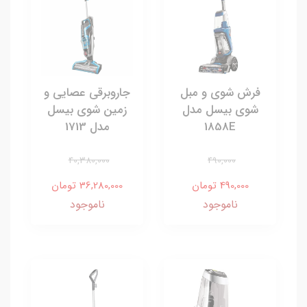
فرش شوی و مبل
جاروبرقی عصایی و
شوی بیسل مدل
زمین شوی بیسل
1858E
مدل 1713
40,380,000
490,000
490,000 تومان
36,280,000 تومان
ناموجود
ناموجود