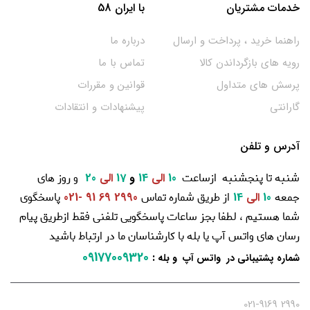
خدمات مشتریان
با ایران 58
راهنما خرید ، پرداخت و ارسال
درباره ما
رویه های بازگرداندن کالا
تماس با ما
پرسش های متداول
قوانین و مقررات
گارانتی
پیشنهادات و انتقادات
آدرس و تلفن
شنبه تا پنجشنبه ازساعت
و روز های
10
الی
14
و
17
الی
20
جمعه
از طریق شماره تماس
پاسخگوی
10
الی
14
2990 69 91 -021
شما هستیم ، لطفا بجز ساعات پاسخگویی تلفنی فقط ازطریق پیام
رسان های واتس آپ یا بله با کارشناسان ما در ارتباط باشید
09177009320
:
شماره پشتیبانی در واتس آپ و بله
2990 021-9169