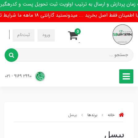
ان پردازش و ارسال به ترتیب اولویت ثبت تحویل پست و کدرهگیری 
مینان فقط اصل بخرید ... میدونستید گارانتی 18 ماهه ما شرایط تعویض هم داره !
0
-
ورود
ثبت‌نام
-
2990 9169 - 021
خانه
برندها
بیسل
بیسل