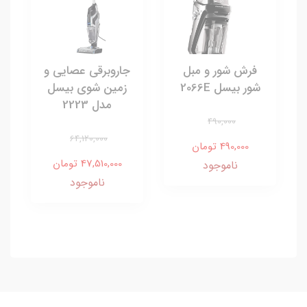
فرش شور و مبل
جاروبرقی عصایی و
شور بیسل 2066E
زمین شوی بیسل
مدل 2223
490,000
64,120,000
490,000 تومان
47,510,000 تومان
ناموجود
ناموجود