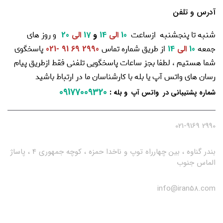
آدرس و تلفن
شنبه تا پنجشنبه ازساعت
و روز های
10
الی
14
و
17
الی
20
جمعه
از طریق شماره تماس
پاسخگوی
10
الی
14
2990 69 91 -021
شما هستیم ، لطفا بجز ساعات پاسخگویی تلفنی فقط ازطریق پیام
رسان های واتس آپ یا بله با کارشناسان ما در ارتباط باشید
09177009320
:
شماره پشتیبانی در واتس آپ و بله
2990 021-9169
بندر گناوه ، بین چهارراه توپ و ناخدا حمزه ، کوچه جمهوری 4 ، پاساژ
الماس جنوب
info@iran58.com