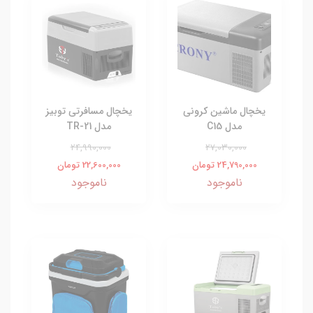
یخچال ماشین کرونی
یخچال مسافرتی توبیز
مدل C15
مدل TR-21
24,990,000
27,030,000
24,790,000 تومان
22,600,000 تومان
ناموجود
ناموجود