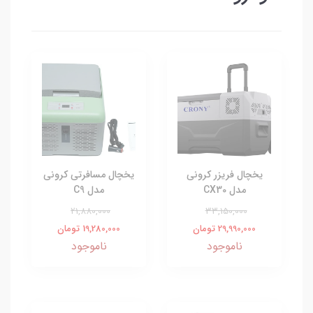
یخچال فریزر کرونی
یخچال مسافرتی کرونی
مدل CX30
مدل C9
21,880,000
33,150,000
29,990,000 تومان
19,280,000 تومان
ناموجود
ناموجود