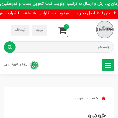
ن پردازش و ارسال به ترتیب اولویت ثبت تحویل پست و کدرهگیری پ
نان فقط اصل بخرید ... میدونستید گارانتی 18 ماهه ما شرایط تعویض هم داره !
0
-
ورود
ثبت‌نام
-
2990 9169 - 021
خانه
خودرو
خودرو