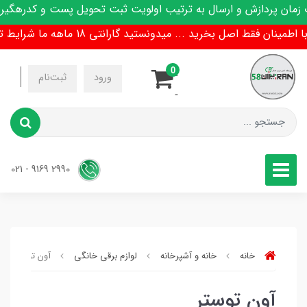
مان پردازش و ارسال به ترتیب اولویت ثبت تحویل پست و کدرهگیری
اطمینان فقط اصل بخرید ... میدونستید گارانتی 18 ماهه ما شرایط تعویض هم داره !
0
-
ورود
ثبت‌نام
-
2990 9169 - 021
خانه
خانه و آشپرخانه
لوازم برقی خانگی
آون توستر
آون توستر