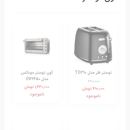
توستر فلر مدل TO290
آون توستر مودکس
مدل OV9450
490,000
1,430,000 تومان
490,000 تومان
ناموجود
ناموجود