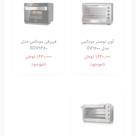
آون توستر مودکس
فربرقی مودکس مدل
مدل OV9600
SOV9380
1,430,000 تومان
1,430,000 تومان
ناموجود
ناموجود