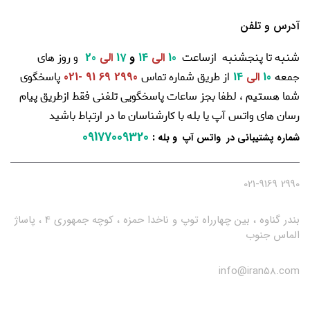
آدرس و تلفن
شنبه تا پنجشنبه ازساعت
و روز های
10
الی
14
و
17
الی
20
جمعه
از طریق شماره تماس
پاسخگوی
10
الی
14
2990 69 91 -021
شما هستیم ، لطفا بجز ساعات پاسخگویی تلفنی فقط ازطریق پیام
رسان های واتس آپ یا بله با کارشناسان ما در ارتباط باشید
09177009320
:
شماره پشتیبانی در واتس آپ و بله
2990 021-9169
بندر گناوه ، بین چهارراه توپ و ناخدا حمزه ، کوچه جمهوری 4 ، پاساژ
الماس جنوب
info@iran58.com