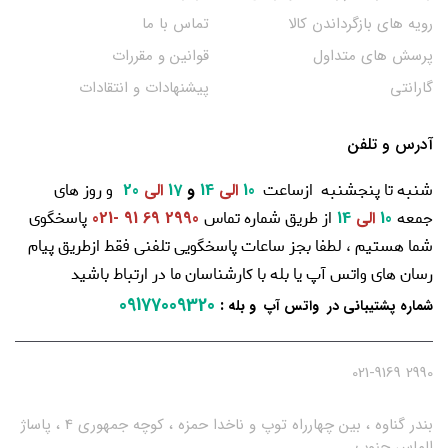
رویه های بازگرداندن کالا
تماس با ما
پرسش های متداول
قوانین و مقررات
گارانتی
پیشنهادات و انتقادات
آدرس و تلفن
شنبه تا پنجشنبه ازساعت
و روز های
10
الی
14
و
17
الی
20
جمعه
از طریق شماره تماس
پاسخگوی
10
الی
14
2990 69 91 -021
شما هستیم ، لطفا بجز ساعات پاسخگویی تلفنی فقط ازطریق پیام
رسان های واتس آپ یا بله با کارشناسان ما در ارتباط باشید
09177009320
:
شماره پشتیبانی در واتس آپ و بله
2990 021-9169
بندر گناوه ، بین چهارراه توپ و ناخدا حمزه ، کوچه جمهوری 4 ، پاساژ
الماس جنوب