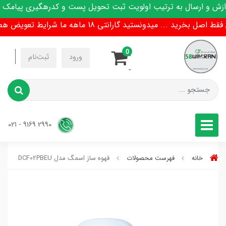
 ارسال به ترتیب اولویت ثبت تحویل پست و کدرهگیری پیامک میشود
... میدونستید گارانتی 18 ماهه ما شرایط تعویض هم داره !
0
-
ورود
ثبت‌نام
-
2990 9169 - 021
خانه
فهرست محصولات
قهوه ساز اسمگ مدل DCF02PBEU