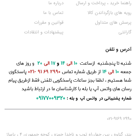
راهنما خرید ، پرداخت و ارسال
درباره ما
رویه های بازگرداندن کالا
تماس با ما
پرسش های متداول
قوانین و مقررات
گارانتی
پیشنهادات و انتقادات
آدرس و تلفن
شنبه تا پنجشنبه ازساعت
و روز های
10
الی
14
و
17
الی
20
جمعه
از طریق شماره تماس
پاسخگوی
10
الی
14
2990 69 91 -021
شما هستیم ، لطفا بجز ساعات پاسخگویی تلفنی فقط ازطریق پیام
رسان های واتس آپ یا بله با کارشناسان ما در ارتباط باشید
09177009320
:
شماره پشتیبانی در واتس آپ و بله
2990 021-9169
بندر گناوه ، بین چهارراه توپ و ناخدا حمزه ، کوچه جمهوری 4 ، پاساژ