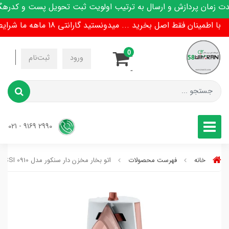
مان پردازش و ارسال به ترتیب اولویت ثبت تحویل پست و کدرهگیری
اطمینان فقط اصل بخرید ... میدونستید گارانتی 18 ماهه ما شرایط تعویض هم داره !
0
-
ورود
ثبت‌نام
-
2990 9169 - 021
خانه
فهرست محصولات
اتو بخار مخزن دار سنکور مدل SSI 0910