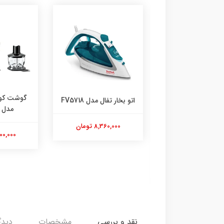
گوشت کوب برقی براون
اتو بخار تفال مدل FV5718
مدل MQ3135
8,360,000 تومان
10,500,000 تومان
نقد و بررسی
مشخصات
دیدگ