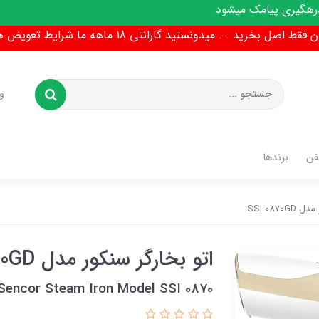
شود
ط اصل بخرید ... میدونستید گارانتی 18 ماهه ما شرایط تعویض هم داره !
و
فن
برندها
SSI 0870
اتو بخارگر سنکور مدل SSI 0870GD
Sencor Steam Iron Model SSI 0870