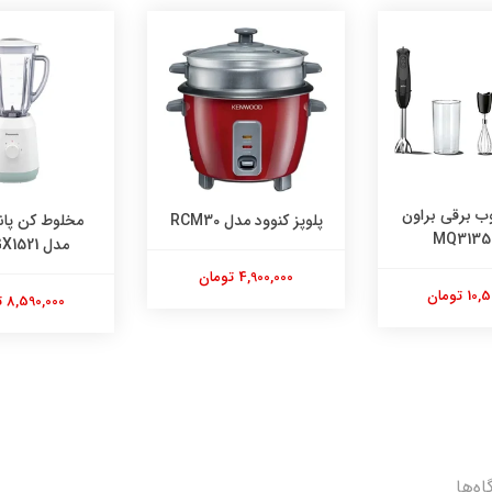
پلوپز کنوود مدل RCM30
مخلوط کن پاناسونیک
مدل MX-GX1521
4,900,000 تومان
8,590,000 تومان
اه‌ها