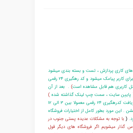
 های کاری پردازش ، تست و بسته بندی میشود
و در زمان آماده سازی تا تحویل بارکد ، مراحل برای کاربر پیامک میشود و کد رهگیری 24 رقمی
ل کاربری هم قابل مشاهده است
)
. بعد از آن
پایین سایت ، سمت چپ لینک گذاشته شده
)
و یا شماره 193 با پست پیگیری کند . بعد از دریافت کدرهگیری 24 رقمی معمولا بین 3 الی 12
شن . این مورد بطور کامل از اختیارات فروشگاه
د
.
(
با توجه به مشکلات عدیده پستی جنوب در
س گذار میشویم اگر فروشگاه های دیگر قول