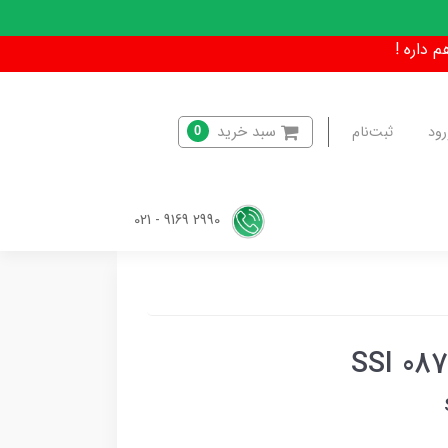
سبد خرید
رود
ثبت‌نام
0
2990 9169 - 021