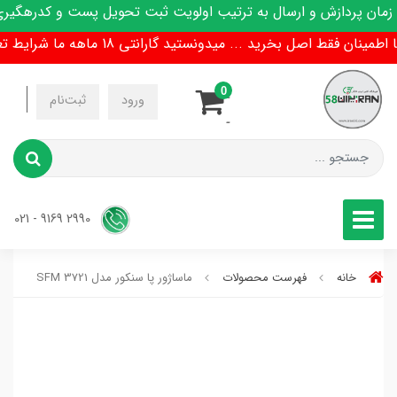
 پردازش و ارسال به ترتیب اولویت ثبت تحویل پست و کدرهگیری پ
ان فقط اصل بخرید ... میدونستید گارانتی 18 ماهه ما شرایط تعویض هم داره !
0
-
ورود
ثبت‌نام
-
2990 9169 - 021
خانه
فهرست محصولات
ماساژور پا سنکور مدل SFM 3721