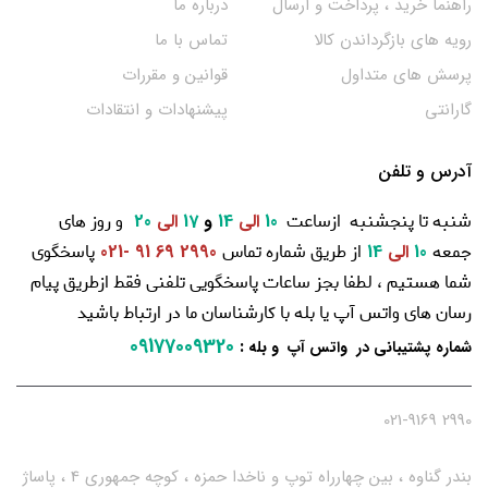
راهنما خرید ، پرداخت و ارسال
درباره ما
رویه های بازگرداندن کالا
تماس با ما
پرسش های متداول
قوانین و مقررات
گارانتی
پیشنهادات و انتقادات
آدرس و تلفن
شنبه تا پنجشنبه ازساعت
و روز های
10
الی
14
و
17
الی
20
جمعه
از طریق شماره تماس
پاسخگوی
10
الی
14
2990 69 91 -021
شما هستیم ، لطفا بجز ساعات پاسخگویی تلفنی فقط ازطریق پیام
رسان های واتس آپ یا بله با کارشناسان ما در ارتباط باشید
09177009320
:
شماره پشتیبانی در واتس آپ و بله
2990 021-9169
بندر گناوه ، بین چهارراه توپ و ناخدا حمزه ، کوچه جمهوری 4 ، پاساژ