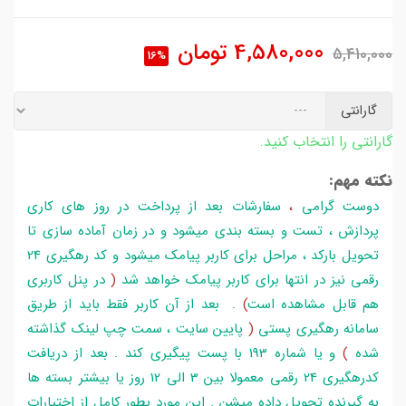
4,580,000
تومان
5,410,000
16%
گارانتی
گارانتی را انتخاب کنید.
نکته مهم:
دوست گرامی
،
سفارشات بعد از پرداخت در روز های کاری
پردازش ، تست و بسته بندی میشود و در زمان آماده سازی تا
تحویل بارکد ، مراحل برای کاربر پیامک میشود و کد رهگیری 24
رقمی نیز در انتها برای کاربر پیامک خواهد شد
(
در پنل کاربری
هم قابل مشاهده است
)
. بعد از آن کاربر فقط باید از طریق
سامانه رهگیری پستی
(
پایین سایت ، سمت چپ لینک گذاشته
شده
)
و یا شماره 193 با پست پیگیری کند . بعد از دریافت
کدرهگیری 24 رقمی معمولا بین 3 الی 12 روز یا بیشتر بسته ها
به گیرنده تحویل داده میشن . این مورد بطور کامل از اختیارات