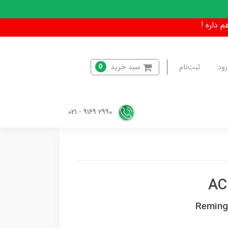
سبد خرید
رود
ثبت‌نام
0
2990 9169 - 021
Remingt