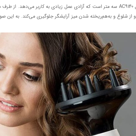
موهای فر بسیار کاربردی هستند. طول سیم مدل AC9140 سه متر است که آزادی عمل زیادی به کا
و از شلوغ و به‌هم‌ریخته‌ شدن میز آرایشگر جلوگیری می‌کند. به این 