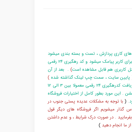
 های کاری پردازش ، تست و بسته بندی میشود
و در زمان آماده سازی تا تحویل بارکد ، مراحل برای کاربر پیامک میشود و کد رهگیری 24 رقمی
ل کاربری هم قابل مشاهده است
)
. بعد از آن
پایین سایت ، سمت چپ لینک گذاشته شده
)
و یا شماره 193 با پست پیگیری کند . بعد از دریافت کدرهگیری 24 رقمی معمولا بین 3 الی 12
شن . این مورد بطور کامل از اختیارات فروشگاه
د
.
(
با توجه به مشکلات عدیده پستی جنوب در
س گذار میشویم اگر فروشگاه های دیگر قول
بفرمایید . در صورت درک شرایط ، و عدم داشتن
ز ما انجام دهید
)