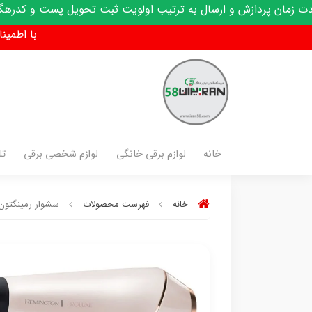
سال به ترتیب اولویت ثبت تحویل پست و کدرهگیری پیامک میشود
با اطمینان فق
خانه
لوازم برقی خانگی
لوازم شخصی برقی
تل
خانه
فهرست محصولات
سشوار رمینگتون مدل 