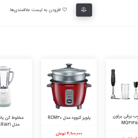
افزودن به لیست علاقمندی‌ها
دل RCM30
مخلوط کن پاناسونیک
اتو ایستاده ک
مدل MX-GX1521
GSP 65 اصل
 تومان