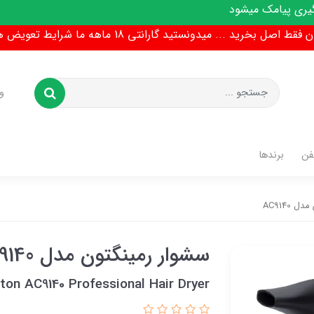
ط اصل بخرید ... میدونستید گارانتی 18 ماهه ما شرایط تعویض هم داره !
و
فن
برندها
AC9140
سشوار رمینگتون مدل AC9140
on AC9140 Professional Hair Dryer