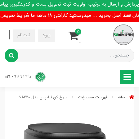
ازش و ارسال به ترتیب اولویت ثبت تحویل پست و کدرهگیری پیامک 
ل بخرید ... میدونستید گارانتی 18 ماهه ما شرایط تعویض هم داره !
0
-
ورود
ثبت‌نام
-
2990 9169 - 021
خانه
فهرست محصولات
سرخ کن فیلیپس مدل NA220