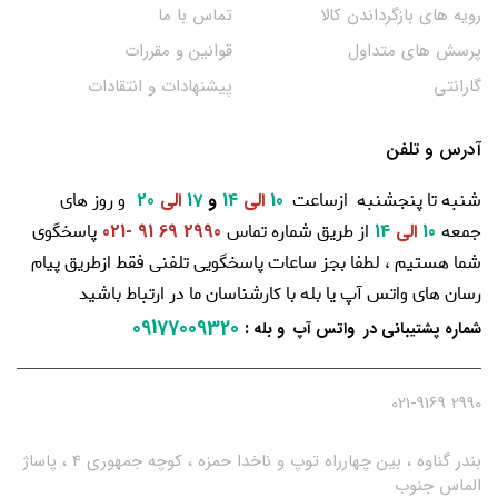
رویه های بازگرداندن کالا
تماس با ما
پرسش های متداول
قوانین و مقررات
گارانتی
پیشنهادات و انتقادات
آدرس و تلفن
شنبه تا پنجشنبه ازساعت
و روز های
10
الی
14
و
17
الی
20
جمعه
از طریق شماره تماس
پاسخگوی
10
الی
14
2990 69 91 -021
شما هستیم ، لطفا بجز ساعات پاسخگویی تلفنی فقط ازطریق پیام
رسان های واتس آپ یا بله با کارشناسان ما در ارتباط باشید
09177009320
:
شماره پشتیبانی در واتس آپ و بله
2990 021-9169
بندر گناوه ، بین چهارراه توپ و ناخدا حمزه ، کوچه جمهوری 4 ، پاساژ
الماس جنوب