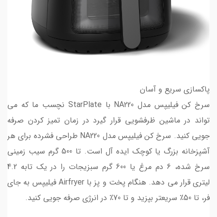
پاکسازی سریع و آسان
سرخ کن فیلیپس مدل NA220 با StarPlate نچسب ما که می
تواند در ماشین ظرفشویی قرار گیرد در زمان تمیز کردن صرفه
جویی کنید. سرخ کن فیلیپس مدل NA220 طراحی فشرده برای هر
آشپزخانه بزرگ یا کوچک ایده آل است. تا 500 گرم سیب زمینی
سرخ شده، 6 دم مرغ یا 600 گرم سبزیجات را در یک تابه 4.2
لیتری قرار می دهد. هنگام پخت و پز با Airfryer فیلیپس به جای
فر، تا 50٪ سریعتر بپزید و تا 70٪ در انرژی صرفه جویی کنید.