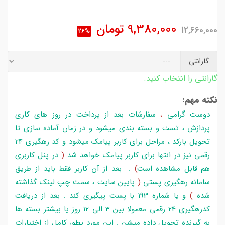
9,380,000
تومان
12,660,000
26%
گارانتی
گارانتی را انتخاب کنید.
نکته مهم:
دوست گرامی
،
سفارشات بعد از پرداخت در روز های کاری
پردازش ، تست و بسته بندی میشود و در زمان آماده سازی تا
تحویل بارکد ، مراحل برای کاربر پیامک میشود و کد رهگیری 24
رقمی نیز در انتها برای کاربر پیامک خواهد شد
(
در پنل کاربری
هم قابل مشاهده است
)
. بعد از آن کاربر فقط باید از طریق
سامانه رهگیری پستی
(
پایین سایت ، سمت چپ لینک گذاشته
شده
)
و یا شماره 193 با پست پیگیری کند . بعد از دریافت
کدرهگیری 24 رقمی معمولا بین 3 الی 12 روز یا بیشتر بسته ها
به گیرنده تحویل داده میشن . این مورد بطور کامل از اختیارات