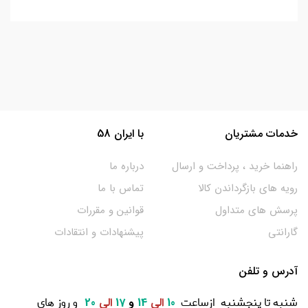
خدمات مشتریان
با ایران 58
راهنما خرید ، پرداخت و ارسال
درباره ما
رویه های بازگرداندن کالا
تماس با ما
پرسش های متداول
قوانین و مقررات
گارانتی
پیشنهادات و انتقادات
آدرس و تلفن
شنبه تا پنجشنبه ازساعت
و روز های
10
الی
14
و
17
الی
20