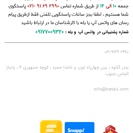
جمعه
از طریق شماره تماس
پاسخگوی
10
الی
14
2990 69 91 -021
شما هستیم ، لطفا بجز ساعات پاسخگویی تلفنی فقط ازطریق پیام
رسان های واتس آپ یا بله با کارشناسان ما در ارتباط باشید
09177009320
:
شماره پشتیبانی در واتس آپ و بله
2990 021-9169
بندر گناوه ، بین چهارراه توپ و ناخدا حمزه ، کوچه جمهوری 4 ، پاساژ
الماس جنوب
info@iran58.com