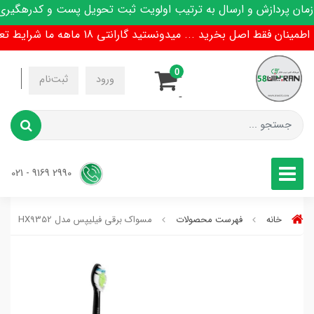
 پردازش و ارسال به ترتیب اولویت ثبت تحویل پست و کدرهگیری پی
ن فقط اصل بخرید ... میدونستید گارانتی 18 ماهه ما شرایط تعویض هم داره !
0
-
ورود
ثبت‌نام
-
2990 9169 - 021
خانه
فهرست محصولات
مسواک برقی فیلیپس مدل HX9352