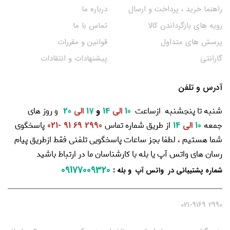
راهنما خرید ، پرداخت و ارسال
درباره ما
رویه های بازگرداندن کالا
تماس با ما
پرسش های متداول
قوانین و مقررات
گارانتی
پیشنهادات و انتقادات
آدرس و تلفن
شنبه تا پنجشنبه ازساعت
و روز های
10
الی
14
و
17
الی
20
جمعه
از طریق شماره تماس
پاسخگوی
10
الی
14
2990 69 91 -021
شما هستیم ، لطفا بجز ساعات پاسخگویی تلفنی فقط ازطریق پیام
رسان های واتس آپ یا بله با کارشناسان ما در ارتباط باشید
09177009320
:
شماره پشتیبانی در واتس آپ و بله
2990 021-9169