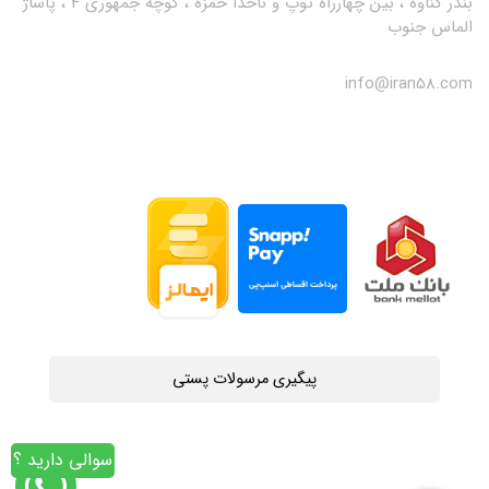
بندر گناوه ، بین چهارراه توپ و ناخدا حمزه ، کوچه جمهوری 4 ، پاساژ
الماس جنوب
info@iran58.com
پیگیری مرسولات پستی
سوالی دارید ؟