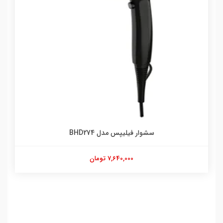
سشوار فیلیپس مدل BHD274
7,640,000 تومان