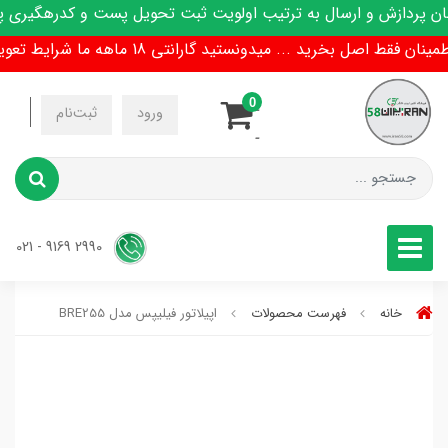
پردازش و ارسال به ترتیب اولویت ثبت تحویل پست و کدرهگیری پیا
فقط اصل بخرید ... میدونستید گارانتی 18 ماهه ما شرایط تعویض هم داره !
0
-
ورود
ثبت‌نام
-
2990 9169 - 021
خانه
فهرست محصولات
اپیلاتور فیلیپس مدل BRE255