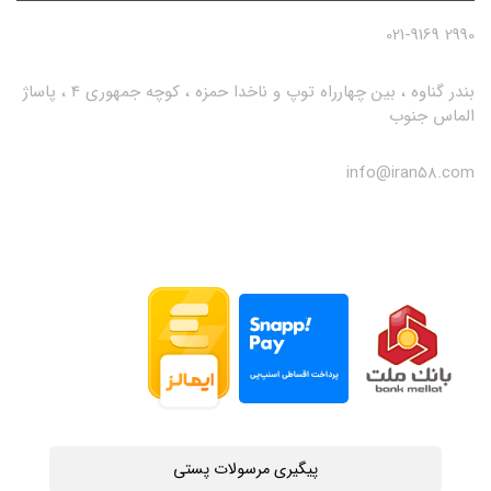
2990 021-9169
بندر گناوه ، بین چهارراه توپ و ناخدا حمزه ، کوچه جمهوری 4 ، پاساژ
الماس جنوب
info@iran58.com
پیگیری مرسولات پستی