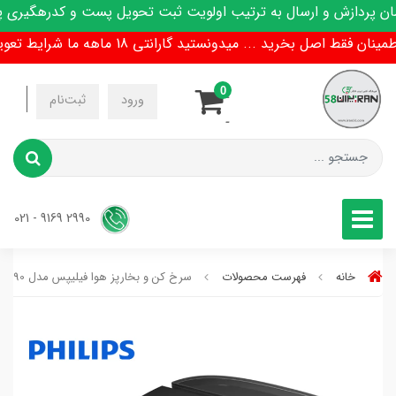
دازش و ارسال به ترتیب اولویت ثبت تحویل پست و کدرهگیری پیامک
اصل بخرید ... میدونستید گارانتی 18 ماهه ما شرایط تعویض هم داره !
0
-
ورود
ثبت‌نام
-
2990 9169 - 021
خانه
فهرست محصولات
سرخ کن و بخارپز هوا فیلیپس مدل NX0960/90