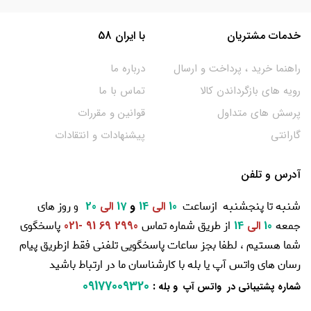
خدمات مشتریان
با ایران 58
راهنما خرید ، پرداخت و ارسال
درباره ما
رویه های بازگرداندن کالا
تماس با ما
پرسش های متداول
قوانین و مقررات
گارانتی
پیشنهادات و انتقادات
آدرس و تلفن
شنبه تا پنجشنبه ازساعت
و روز های
10
الی
14
و
17
الی
20
جمعه
از طریق شماره تماس
پاسخگوی
10
الی
14
2990 69 91 -021
شما هستیم ، لطفا بجز ساعات پاسخگویی تلفنی فقط ازطریق پیام
رسان های واتس آپ یا بله با کارشناسان ما در ارتباط باشید
09177009320
:
شماره پشتیبانی در واتس آپ و بله