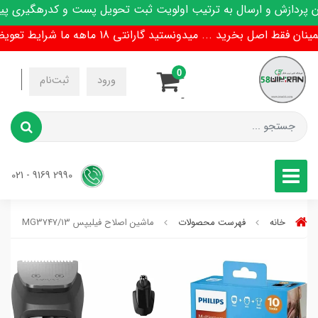
ردازش و ارسال به ترتیب اولویت ثبت تحویل پست و کدرهگیری پیام
ط اصل بخرید ... میدونستید گارانتی 18 ماهه ما شرایط تعویض هم داره !
0
-
ورود
ثبت‌نام
-
2990 9169 - 021
خانه
فهرست محصولات
ماشین اصلاح فیلیپس MG3747/13