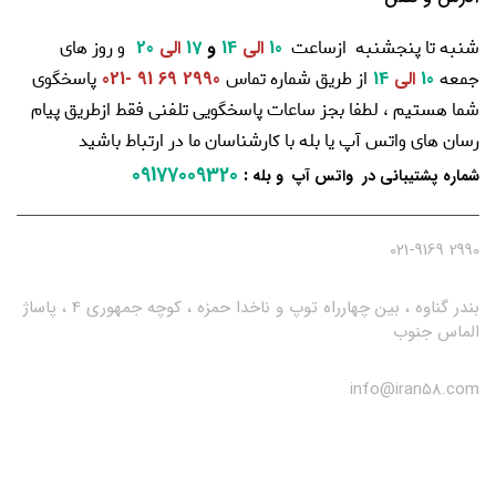
شنبه تا پنجشنبه ازساعت
و روز های
10
الی
14
و
17
الی
20
جمعه
از طریق شماره تماس
پاسخگوی
10
الی
14
2990 69 91 -021
شما هستیم ، لطفا بجز ساعات پاسخگویی تلفنی فقط ازطریق پیام
رسان های واتس آپ یا بله با کارشناسان ما در ارتباط باشید
09177009320
:
شماره پشتیبانی در واتس آپ و بله
2990 021-9169
بندر گناوه ، بین چهارراه توپ و ناخدا حمزه ، کوچه جمهوری 4 ، پاساژ
الماس جنوب
info@iran58.com