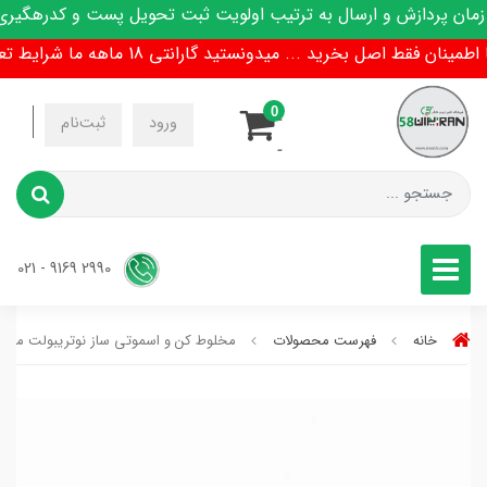
 پردازش و ارسال به ترتیب اولویت ثبت تحویل پست و کدرهگیری پی
ن فقط اصل بخرید ... میدونستید گارانتی 18 ماهه ما شرایط تعویض هم داره !
0
-
ورود
ثبت‌نام
-
2990 9169 - 021
خانه
فهرست محصولات
مخلوط کن و اسموتی ساز نوتریبولت مدل BR-1212M