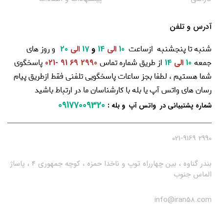
آدرس و تلفن
شنبه تا پنجشنبه ازساعت
و روز های
10
الی
14
و
17
الی
20
جمعه
از طریق شماره تماس
پاسخگوی
10
الی
14
2990 69 91 -021
شما هستیم ، لطفا بجز ساعات پاسخگویی تلفنی فقط ازطریق پیام
رسان های واتس آپ یا بله با کارشناسان ما در ارتباط باشید
09177009320
:
شماره پشتیبانی در واتس آپ و بله
2990 021-9169
بندر گناوه ، بین چهارراه توپ و ناخدا حمزه ، کوچه جمهوری 4 ، پاساژ
الماس جنوب
info@iran58.com