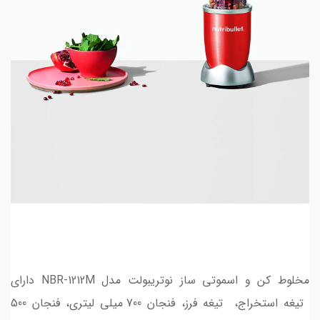
مخلوط کن و اسموتی ساز نوتریبولت مدل NBR-1212M دارای
تیغه استخراج، تیغه فرز، فنجان 700 میلی لیتری، فنجان 500