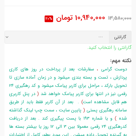
10,940,000
تومان
13,580,000
20%
گارانتی
گارانتی را انتخاب کنید.
نکته مهم:
دوست گرامی
،
سفارشات بعد از پرداخت در روز های کاری
پردازش ، تست و بسته بندی میشود و در زمان آماده سازی تا
تحویل بارکد ، مراحل برای کاربر پیامک میشود و کد رهگیری 24
رقمی نیز در انتها برای کاربر پیامک خواهد شد
(
در پنل کاربری
هم قابل مشاهده است
)
. بعد از آن کاربر فقط باید از طریق
سامانه رهگیری پستی
(
پایین سایت ، سمت چپ لینک گذاشته
شده
)
و یا شماره 193 با پست پیگیری کند . بعد از دریافت
کدرهگیری 24 رقمی معمولا بین 3 الی 12 روز یا بیشتر بسته ها
به گیرنده تحویل داده میشن . این مورد بطور کامل از اختیارات