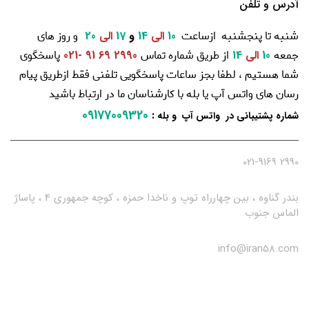
آدرس و تلفن
شنبه تا پنجشنبه ازساعت
و روز های
10
الی
14
و
17
الی
20
جمعه
از طریق شماره تماس
پاسخگوی
10
الی
14
2990 69 91 -021
شما هستیم ، لطفا بجز ساعات پاسخگویی تلفنی فقط ازطریق پیام
رسان های واتس آپ یا بله با کارشناسان ما در ارتباط باشید
09177009320
:
شماره پشتیبانی در واتس آپ و بله
2990 021-9169
بندر گناوه ، بین چهارراه توپ و ناخدا حمزه ، کوچه جمهوری 4 ، پاساژ
الماس جنوب
info@iran58.com