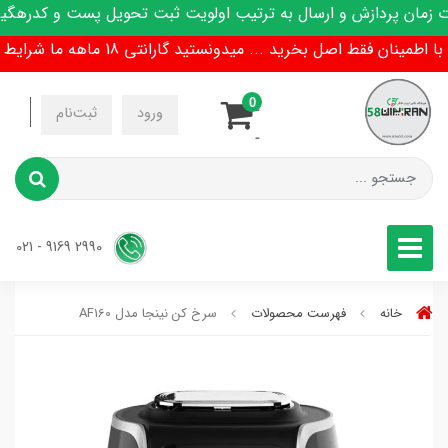
پردازش و ارسال به ترتیب اولویت ثبت تحویل پست و کدرهگیری پیا
 فقط اصل بخرید ... میدونستید گارانتی 18 ماهه ما شرایط تعویض هم داره !
0
-
ورود
ثبت‌نام
-
2990 9169 - 021
خانه
فهرست محصولات
سرخ کن نینجا مدل AF160