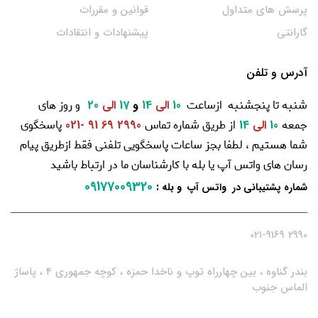
پرسش های متداول
قوانین و مقررات
گارانتی
پیشنهادات و انتقادات
آدرس و تلفن
شنبه تا پنجشنبه ازساعت
و روز های
10
الی
14
و
17
الی
20
جمعه
از طریق شماره تماس
پاسخگوی
10
الی
14
2990 69 91 -021
شما هستیم ، لطفا بجز ساعات پاسخگویی تلفنی فقط ازطریق پیام
رسان های واتس آپ یا بله با کارشناسان ما در ارتباط باشید
09177009320
:
شماره پشتیبانی در واتس آپ و بله
2990 021-9169
بندر گناوه ، بین چهارراه توپ و ناخدا حمزه ، کوچه جمهوری 4 ، پاساژ
الماس جنوب