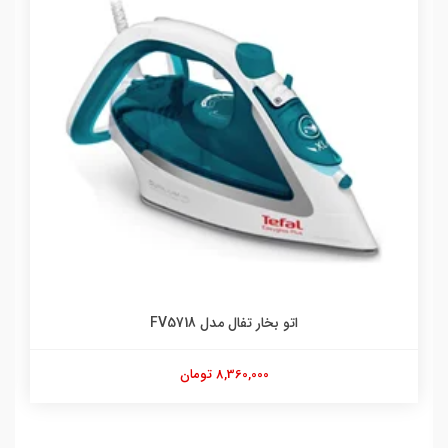
اتو بخار تفال مدل FV5718
8,360,000 تومان