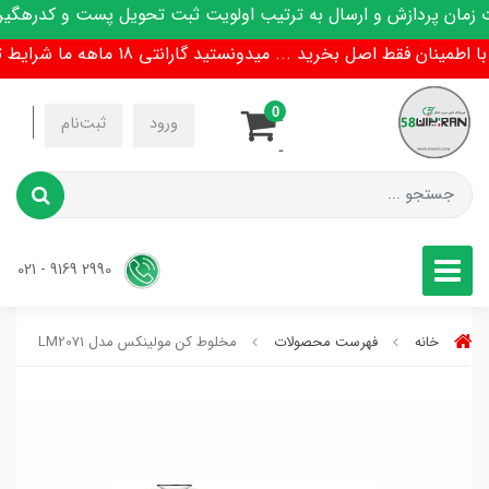
ان پردازش و ارسال به ترتیب اولویت ثبت تحویل پست و کدرهگیری 
مینان فقط اصل بخرید ... میدونستید گارانتی 18 ماهه ما شرایط تعویض هم داره !
0
-
ورود
ثبت‌نام
-
2990 9169 - 021
خانه
فهرست محصولات
مخلوط کن مولینکس مدل LM2071