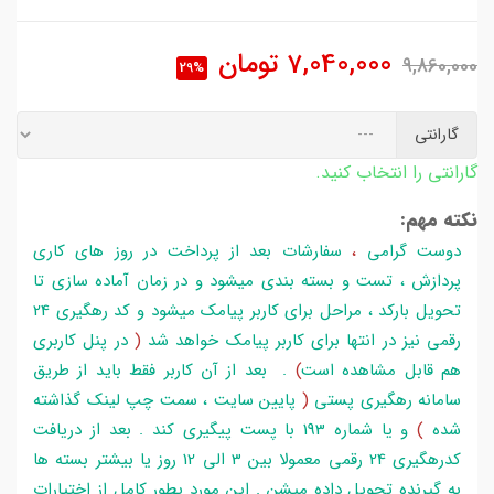
7,040,000
تومان
9,860,000
29%
گارانتی
گارانتی را انتخاب کنید.
نکته مهم:
دوست گرامی
،
سفارشات بعد از پرداخت در روز های کاری
پردازش ، تست و بسته بندی میشود و در زمان آماده سازی تا
تحویل بارکد ، مراحل برای کاربر پیامک میشود و کد رهگیری 24
رقمی نیز در انتها برای کاربر پیامک خواهد شد
(
در پنل کاربری
هم قابل مشاهده است
)
. بعد از آن کاربر فقط باید از طریق
سامانه رهگیری پستی
(
پایین سایت ، سمت چپ لینک گذاشته
شده
)
و یا شماره 193 با پست پیگیری کند . بعد از دریافت
کدرهگیری 24 رقمی معمولا بین 3 الی 12 روز یا بیشتر بسته ها
به گیرنده تحویل داده میشن . این مورد بطور کامل از اختیارات