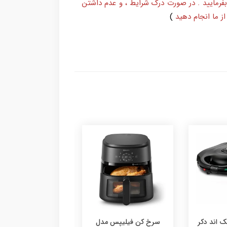
بفرمایید . در صورت درک شرایط ، و عدم داشتن
ز ما انجام دهید
)
پس مدل
سشوار فیلیپس مدل
مولتی کوکر نوتری