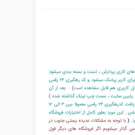
 های کاری پردازش ، تست و بسته بندی میشود
و در زمان آماده سازی تا تحویل بارکد ، مراحل برای کاربر پیامک میشود و کد رهگیری 24 رقمی
ل کاربری هم قابل مشاهده است
)
. بعد از آن
پایین سایت ، سمت چپ لینک گذاشته شده
)
و یا شماره 193 با پست پیگیری کند . بعد از دریافت کدرهگیری 24 رقمی معمولا بین 3 الی 12
شن . این مورد بطور کامل از اختیارات فروشگاه
د
.
(
با توجه به مشکلات عدیده پستی جنوب در
س گذار میشویم اگر فروشگاه های دیگر قول