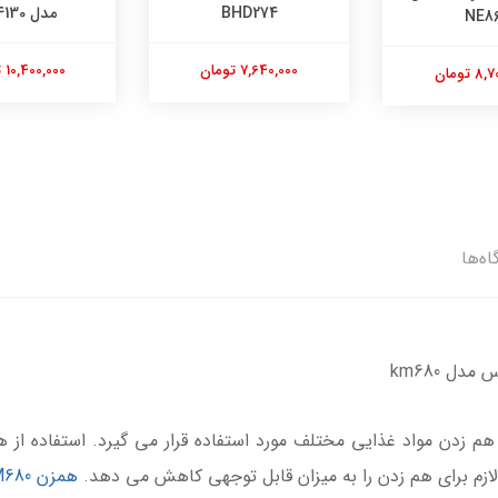
BHD2
مدل TS4130
NA230
 تومان
10,400,000 تومان
15,400,000 تومان
اه‌ها
ل km680
 زدن مواد غذایی مختلف مورد استفاده قرار می گیرد. استفاده از هم
لازم برای هم زدن را به میزان قابل توجهی کاهش می دهد.
همزن KM680