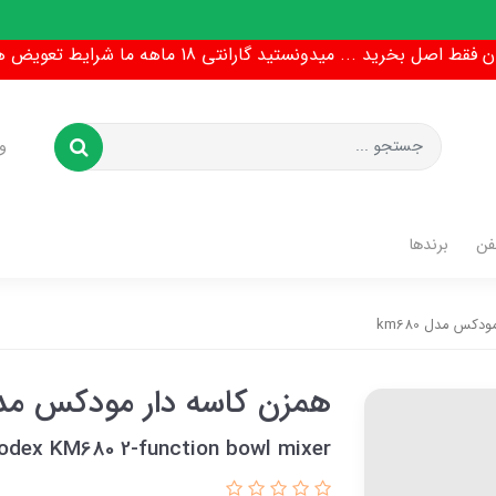
ط اصل بخرید ... میدونستید گارانتی 18 ماهه ما شرایط تعویض هم داره !
و
فن
برندها
کس مدل km680
همزن کاسه دار مودکس مدل 80
odex KM680 2-function bowl mixer