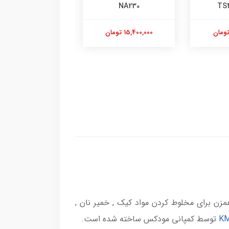
BHD272
مدل NC-SP204K
6,750,000 تومان
17,850,000 تومان
زن برای مخلوط کردن مواد کیک , خمیر نان ,
توسط کمپانی مودکس ساخته شده است.