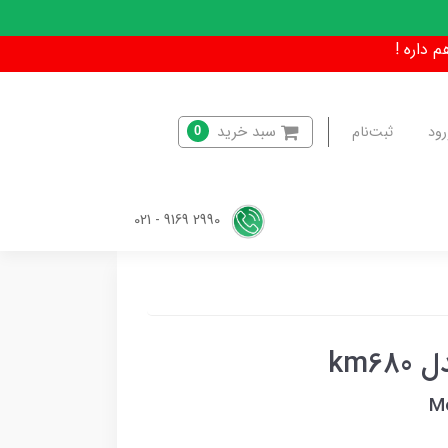
سبد خرید
رود
ثبت‌نام
0
2990 9169 - 021
km6
M