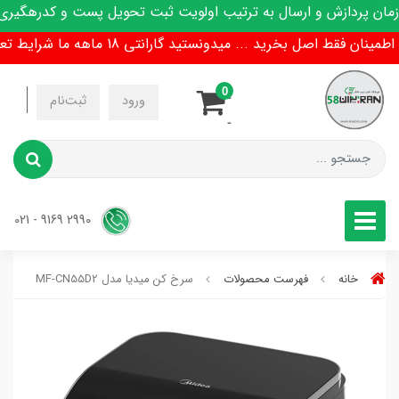
 پردازش و ارسال به ترتیب اولویت ثبت تحویل پست و کدرهگیری پی
ان فقط اصل بخرید ... میدونستید گارانتی 18 ماهه ما شرایط تعویض هم داره !
0
-
ورود
ثبت‌نام
-
2990 9169 - 021
خانه
فهرست محصولات
سرخ کن میدیا مدل MF-CN55D2