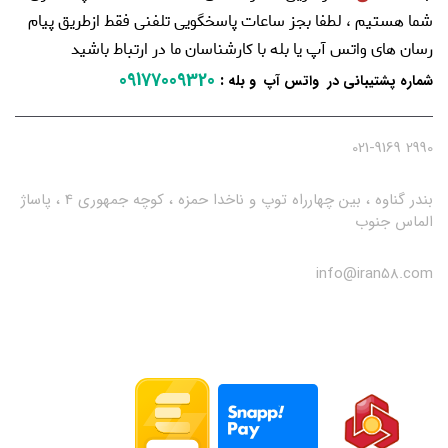
شما هستیم ، لطفا بجز ساعات پاسخگویی تلفنی فقط ازطریق پیام
رسان های واتس آپ یا بله با کارشناسان ما در ارتباط باشید
09177009320
:
شماره پشتیبانی در واتس آپ و بله
2990 021-9169
بندر گناوه ، بین چهارراه توپ و ناخدا حمزه ، کوچه جمهوری 4 ، پاساژ
الماس جنوب
info@iran58.com