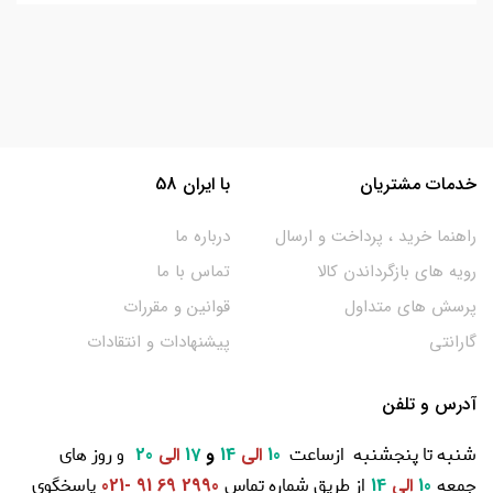
خدمات مشتریان
با ایران 58
راهنما خرید ، پرداخت و ارسال
درباره ما
رویه های بازگرداندن کالا
تماس با ما
پرسش های متداول
قوانین و مقررات
گارانتی
پیشنهادات و انتقادات
آدرس و تلفن
شنبه تا پنجشنبه ازساعت
و روز های
10
الی
14
و
17
الی
20
جمعه
از طریق شماره تماس
پاسخگوی
10
الی
14
2990 69 91 -021