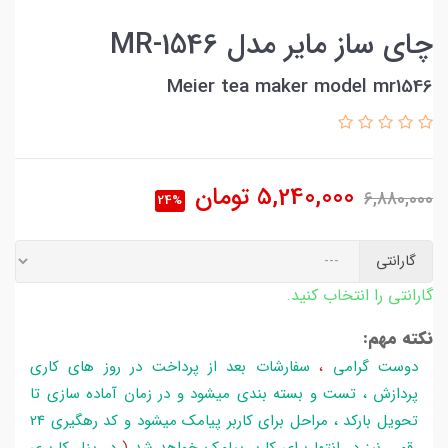
چای ساز مایر مدل MR-1546
Meier tea maker model mr1546
5,240,000
تومان
6,880,000
24%
گارانتی
گارانتی را انتخاب کنید.
نکته مهم:
دوست گرامی
،
سفارشات بعد از پرداخت در روز های کاری
پردازش ، تست و بسته بندی میشود و در زمان آماده سازی تا
تحویل بارکد ، مراحل برای کاربر پیامک میشود و کد رهگیری 24
رقمی نیز در انتها برای کاربر پیامک خواهد شد
(
در پنل کاربری