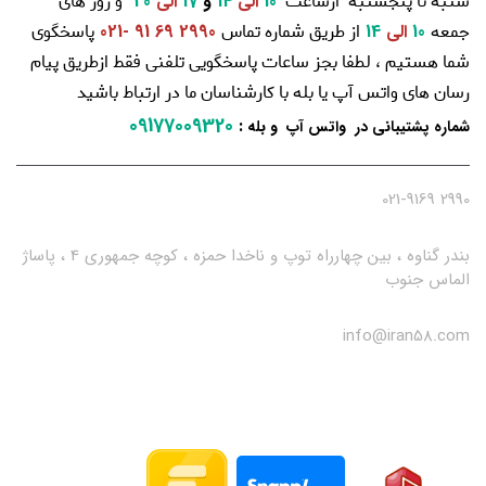
شنبه تا پنجشنبه ازساعت
و روز های
10
الی
14
و
17
الی
20
جمعه
از طریق شماره تماس
پاسخگوی
10
الی
14
2990 69 91 -021
شما هستیم ، لطفا بجز ساعات پاسخگویی تلفنی فقط ازطریق پیام
رسان های واتس آپ یا بله با کارشناسان ما در ارتباط باشید
09177009320
:
شماره پشتیبانی در واتس آپ و بله
2990 021-9169
بندر گناوه ، بین چهارراه توپ و ناخدا حمزه ، کوچه جمهوری 4 ، پاساژ
الماس جنوب
info@iran58.com