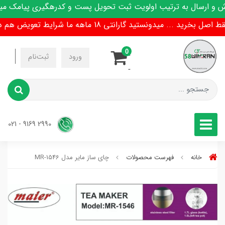
و ارسال به ترتیب اولویت ثبت تحویل پست و کدرهگیری پیامک میشو
 ... میدونستید گارانتی 18 ماهه ما شرایط تعویض هم داره !
0
-
ورود
ثبت‌نام
-
2990 9169 - 021
خانه
فهرست محصولات
چای ساز مایر مدل MR-1546