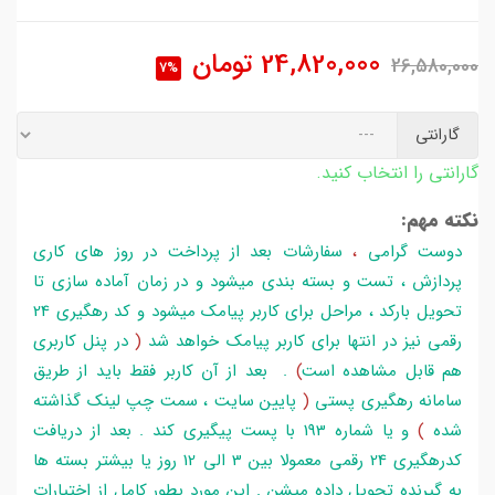
24,820,000
تومان
26,580,000
7%
گارانتی
گارانتی را انتخاب کنید.
نکته مهم:
دوست گرامی
،
سفارشات بعد از پرداخت در روز های کاری
پردازش ، تست و بسته بندی میشود و در زمان آماده سازی تا
تحویل بارکد ، مراحل برای کاربر پیامک میشود و کد رهگیری 24
رقمی نیز در انتها برای کاربر پیامک خواهد شد
(
در پنل کاربری
هم قابل مشاهده است
)
. بعد از آن کاربر فقط باید از طریق
سامانه رهگیری پستی
(
پایین سایت ، سمت چپ لینک گذاشته
شده
)
و یا شماره 193 با پست پیگیری کند . بعد از دریافت
کدرهگیری 24 رقمی معمولا بین 3 الی 12 روز یا بیشتر بسته ها
به گیرنده تحویل داده میشن . این مورد بطور کامل از اختیارات