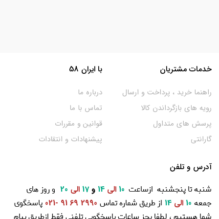
خدمات مشتریان
با ایران 58
راهنما خرید ، پرداخت و ارسال
درباره ما
رویه های بازگرداندن کالا
تماس با ما
پرسش های متداول
قوانین و مقررات
گارانتی
پیشنهادات و انتقادات
آدرس و تلفن
شنبه تا پنجشنبه ازساعت
و روز های
10
الی
14
و
17
الی
20
جمعه
از طریق شماره تماس
پاسخگوی
10
الی
14
2990 69 91 -021
شما هستیم ، لطفا بجز ساعات پاسخگویی تلفنی فقط ازطریق پیام