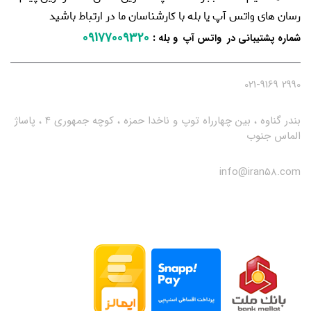
رسان های واتس آپ یا بله با کارشناسان ما در ارتباط باشید
09177009320
:
شماره پشتیبانی در واتس آپ و بله
2990 021-9169
بندر گناوه ، بین چهارراه توپ و ناخدا حمزه ، کوچه جمهوری 4 ، پاساژ
الماس جنوب
info@iran58.com