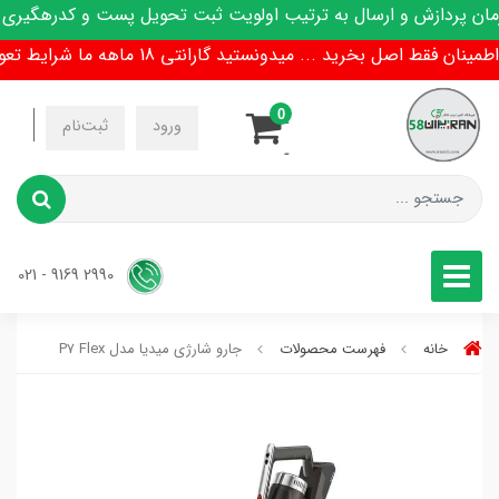
پردازش و ارسال به ترتیب اولویت ثبت تحویل پست و کدرهگیری پیا
 فقط اصل بخرید ... میدونستید گارانتی 18 ماهه ما شرایط تعویض هم داره !
0
-
ورود
ثبت‌نام
-
2990 9169 - 021
خانه
فهرست محصولات
جارو شارژی میدیا مدل P۷ Flex