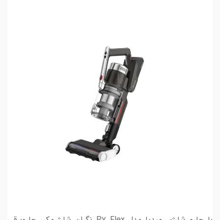
با جارو شارژی میدیا مدل P۷ Flex نگران شارژ مکرر جاروبرقی