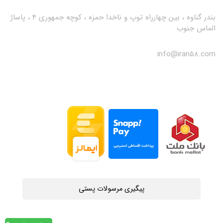
بندر گناوه ، بین چهارراه توپ و ناخدا حمزه ، کوچه جمهوری 4 ، پاساژ
الماس جنوب
info@iran58.com
پیگیری مرسولات پستی