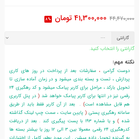
41,300,000
تومان
44,470,000
8%
گارانتی
گارانتی را انتخاب کنید.
نکته مهم:
دوست گرامی
،
سفارشات بعد از پرداخت در روز های کاری
پردازش ، تست و بسته بندی میشود و در زمان آماده سازی تا
تحویل بارکد ، مراحل برای کاربر پیامک میشود و کد رهگیری 24
رقمی نیز در انتها برای کاربر پیامک خواهد شد
(
در پنل کاربری
هم قابل مشاهده است
)
. بعد از آن کاربر فقط باید از طریق
سامانه رهگیری پستی
(
پایین سایت ، سمت چپ لینک گذاشته
شده
)
و یا شماره 193 با پست پیگیری کند . بعد از دریافت
کدرهگیری 24 رقمی معمولا بین 3 الی 12 روز یا بیشتر بسته ها
به گیرنده تحویل داده میشن . این مورد بطور کامل از اختیارات