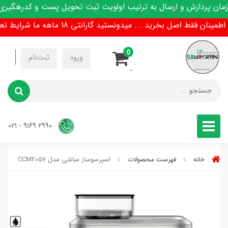
 پردازش و ارسال به ترتیب اولویت ثبت تحویل پست و کدرهگیری پی
ن فقط اصل بخرید ... میدونستید گارانتی 18 ماهه ما شرایط تعویض هم داره !
0
-
ورود
ثبت‌نام
-
2990 9169 - 021
خانه
فهرست محصولات
اسپرسوساز مباشی مدل CCM2057