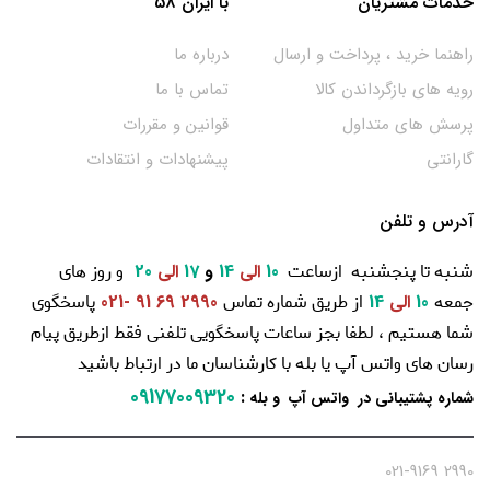
خدمات مشتریان
با ایران 58
راهنما خرید ، پرداخت و ارسال
درباره ما
رویه های بازگرداندن کالا
تماس با ما
پرسش های متداول
قوانین و مقررات
گارانتی
پیشنهادات و انتقادات
آدرس و تلفن
شنبه تا پنجشنبه ازساعت
و روز های
10
الی
14
و
17
الی
20
جمعه
از طریق شماره تماس
پاسخگوی
10
الی
14
2990 69 91 -021
شما هستیم ، لطفا بجز ساعات پاسخگویی تلفنی فقط ازطریق پیام
رسان های واتس آپ یا بله با کارشناسان ما در ارتباط باشید
09177009320
:
شماره پشتیبانی در واتس آپ و بله
2990 021-9169