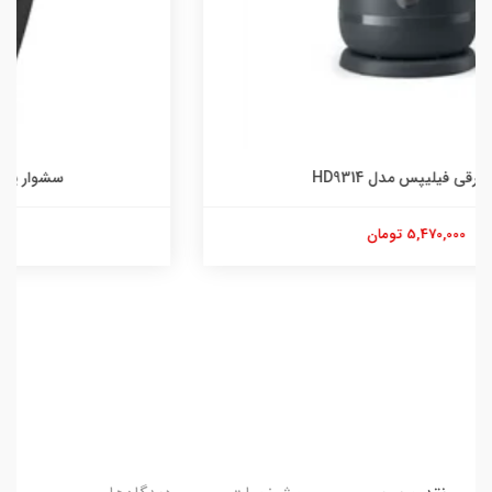
سشوار پاناسونیک مدل EH-NE85
7,500,000 تومان