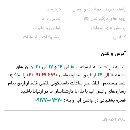
راهنما خرید ، پرداخت و ارسال
درباره ما
رویه های بازگرداندن کالا
تماس با ما
پرسش های متداول
قوانین و مقررات
گارانتی
پیشنهادات و انتقادات
آدرس و تلفن
شنبه تا پنجشنبه ازساعت
و روز های
10
الی
14
و
17
الی
20
جمعه
از طریق شماره تماس
پاسخگوی
10
الی
14
2990 69 91 -021
شما هستیم ، لطفا بجز ساعات پاسخگویی تلفنی فقط ازطریق پیام
رسان های واتس آپ یا بله با کارشناسان ما در ارتباط باشید
09177009320
:
شماره پشتیبانی در واتس آپ و بله
2990 021-9169