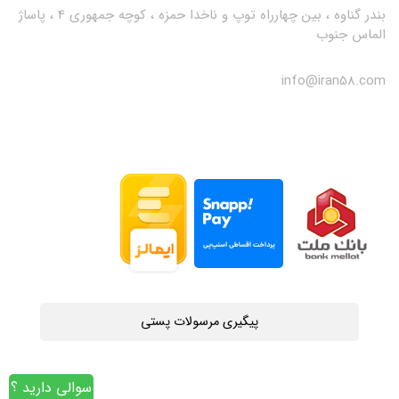
بندر گناوه ، بین چهارراه توپ و ناخدا حمزه ، کوچه جمهوری 4 ، پاساژ
الماس جنوب
info@iran58.com
پیگیری مرسولات پستی
سوالی دارید ؟