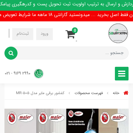
ش و ارسال به ترتیب اولویت ثبت تحویل پست و کدرهگیری پیامک م
بخرید ... میدونستید گارانتی 18 ماهه ما شرایط تعویض هم داره !
0
-
ورود
ثبت‌نام
-
2990 9169 - 021
خانه
فهرست محصولات
کفشور برقی مایر مدل MR-505