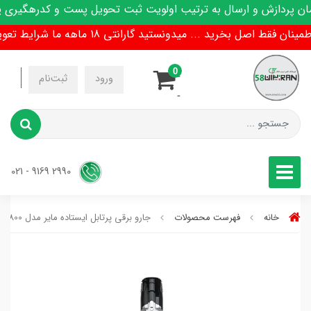
پردازش و ارسال به ترتیب اولویت ثبت تحویل پست و کدرهگیری پی
 فقط اصل بخرید ... میدونستید گارانتی 18 ماهه ما شرایط تعویض هم داره !
0
-
ورود
ثبت‌نام
-
2990 9169 - 021
خانه
فهرست محصولات
جارو برقی پرتابل ایستاده ماير مدل MR-19800