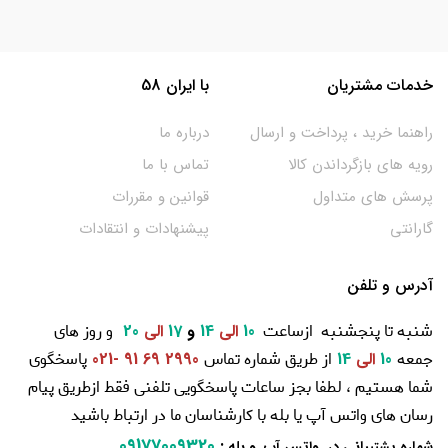
خدمات مشتریان
با ایران 58
راهنما خرید ، پرداخت و ارسال
درباره ما
رویه های بازگرداندن کالا
تماس با ما
پرسش های متداول
قوانین و مقررات
گارانتی
پیشنهادات و انتقادات
آدرس و تلفن
شنبه تا پنجشنبه ازساعت
و روز های
10
الی
14
و
17
الی
20
جمعه
از طریق شماره تماس
پاسخگوی
10
الی
14
2990 69 91 -021
شما هستیم ، لطفا بجز ساعات پاسخگویی تلفنی فقط ازطریق پیام
رسان های واتس آپ یا بله با کارشناسان ما در ارتباط باشید
09177009320
:
شماره پشتیبانی در واتس آپ و بله