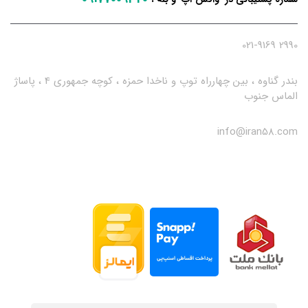
2990 021-9169
بندر گناوه ، بین چهارراه توپ و ناخدا حمزه ، کوچه جمهوری 4 ، پاساژ
الماس جنوب
info@iran58.com