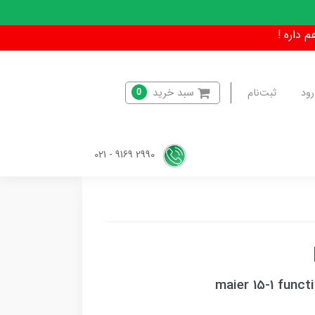
سبد خرید
رود
ثبت‌نام
0
2990 9169 - 021
maier 15-1 func