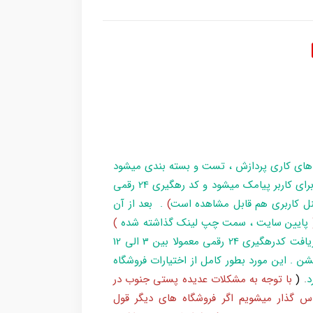
 های کاری پردازش ، تست و بسته بندی میشود
و در زمان آماده سازی تا تحویل بارکد ، مراحل برای کاربر پیامک میشود و کد رهگیری 24 رقمی
ل کاربری هم قابل مشاهده است
)
. بعد از آن
پایین سایت ، سمت چپ لینک گذاشته شده
)
و یا شماره 193 با پست پیگیری کند . بعد از دریافت کدرهگیری 24 رقمی معمولا بین 3 الی 12
شن . این مورد بطور کامل از اختیارات فروشگاه
د
.
(
با توجه به مشکلات عدیده پستی جنوب در
س گذار میشویم اگر فروشگاه های دیگر قول