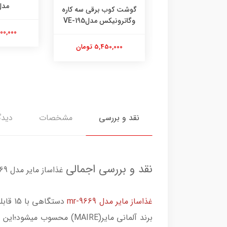
مدل VE212
گوشت کوب برقی سه کاره
وگاترونیکس مدلVE-195
14,500,000 تومان
5,450,000 تومان
نقد و بررسی
مشخصات
دیدگ
نقد و بررسی اجمالی
غذاساز مایر مدل MR-9669
غذاساز مایر مدل mr-9669
دستگا
برند آلمانی مایر(MAIRE) 