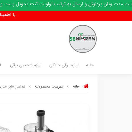
دازش و ارسال به ترتیب اولویت ثبت تحویل پست و کدرهگیری پیامک
با اطمینان فق
خانه
لوازم برقی خانگی
لوازم شخصی برقی
تل
خانه
فهرست محصولات
غذاساز مایر مدل R-9669