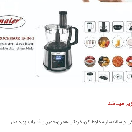
ر میباشد:
رقی و سالادساز،مخلوط کن،خردکن،همزن،خمیرزن،آسیاب،پوره ساز