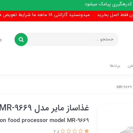
 میشود
ط اصل بخرید ... میدونستید گارانتی 18 ماهه ما شرایط تعویض هم داره !
و
فن
برندها
M
غذاساز مایر مدل MR-9669
tion food processor model MR-9669
از 2