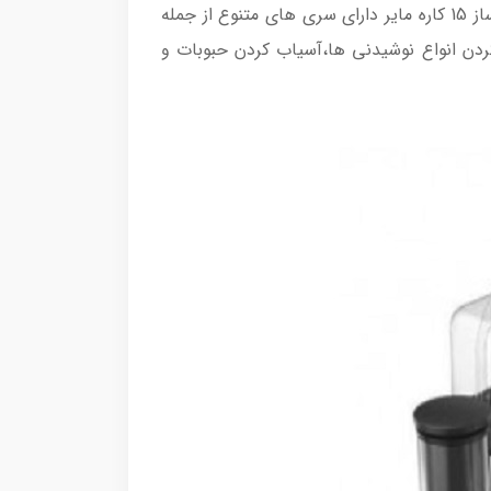
سرعت حداکثری 1100W بوده که توان خردکردن یخ و مخلوط کردن انواع مواد غذایی با بافت نرم و سفت را دارد. غذاساز 15 کاره مایر دارای سری های متنوع از جمله
ردن انواع نوشیدنی ها،آسیاب کردن حبوبات و