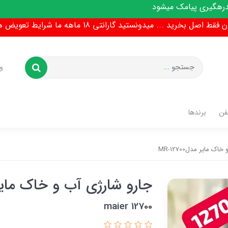
یشود
ط اصل بخرید ... میدونستید گارانتی 18 ماهه ما شرایط تعویض هم داره !
و
فن
برندها
 مایر مدلMR-12700
جارو شارژی آب و خاک مایر مدل00
maier 12700