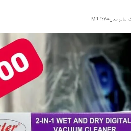
 مدلMR-12700