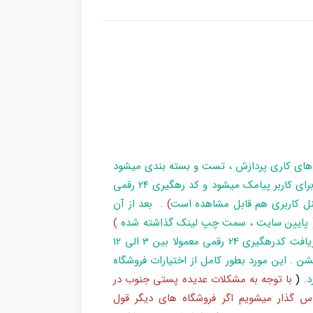
 های کاری پردازش ، تست و بسته بندی میشود
و در زمان آماده سازی تا تحویل بارکد ، مراحل برای کاربر پیامک میشود و کد رهگیری 24 رقمی
ل کاربری هم قابل مشاهده است
)
. بعد از آن
پایین سایت ، سمت چپ لینک گذاشته شده
)
و یا شماره 193 با پست پیگیری کند . بعد از دریافت کدرهگیری 24 رقمی معمولا بین 3 الی 12
شن . این مورد بطور کامل از اختیارات فروشگاه
د
.
(
با توجه به مشکلات عدیده پستی جنوب در
س گذار میشویم اگر فروشگاه های دیگر قول