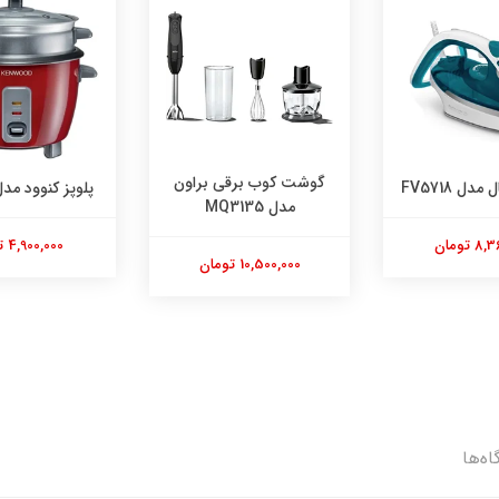
گوشت کوب برقی براون
پلوپز کنوود مدل RCM30
مدل MQ3135
4,900,000 تومان
10,500,000 تومان
اه‌ها