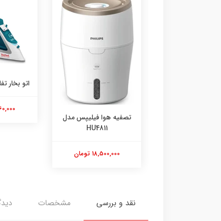
اتو بخار تفال مدل FV5718
8,360,000 تومان
تصفیه هوا فیلیپس مدل
HU4811
18,500,000 تومان
نقد و بررسی
مشخصات
دیدگ