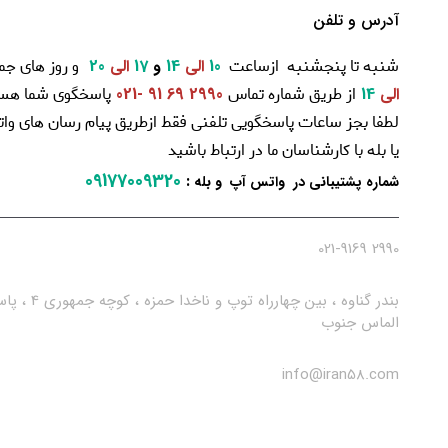
آدرس و تلفن
شنبه تا پنجشنبه ازساعت
و روز های جم
10
الی
14
و
17
الی
20
از طریق شماره تماس
پاسخگوی شما هست
الی
14
2990 69 91 -021
لطفا بجز ساعات پاسخگویی تلفنی فقط ازطریق پیام رسان های و
یا بله با کارشناسان ما در ارتباط باشید
09177009320
:
شماره پشتیبانی در واتس آپ و بله
2990 021-9169
بندر گناوه ، بین چهارراه توپ و ناخدا حمزه ، کو
الماس جنوب
info@iran58.com