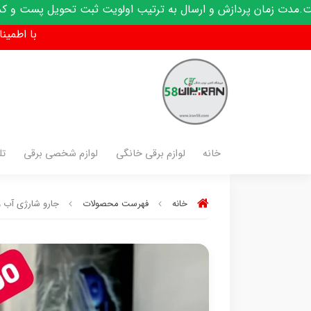
زش و ارسال به ترتیب اولویت ثبت تحویل پست و کدرهگیری پیامک م
با اطمینان فق
خانه
لوازم برقی خانگی
لوازم شخصی برقی
تل
خانه
فهرست محصولات
جارو شارژی آب و خاک