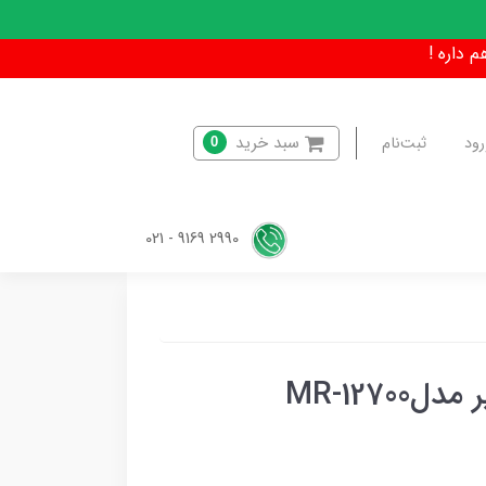
سبد خرید
رود
ثبت‌نام
0
2990 9169 - 021
MR-127