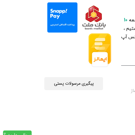
عه
10
یم ،
اتس آپ
پیگیری مرسولات پستی
چه جمهوری 4 ، پاساژ