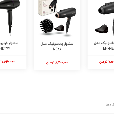
ناسونیک مدل
سشوار فیلی
سشوار پاناسونیک مدل
HD274
EH-NE
NE86
 تومان
7,640,000 تومان
8,700,000 تومان
اه‌ها