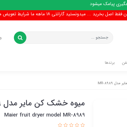
میشود
ط اصل بخرید ... میدونستید گارانتی 18 ماهه ما شرایط تعویض هم داره !
و
فن
برندها
دل MR-8989
میوه خشک کن مایر مدل MR-8989
Maier fruit dryer model MR-8989