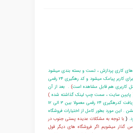
 های کاری پردازش ، تست و بسته بندی میشود
و در زمان آماده سازی تا تحویل بارکد ، مراحل برای کاربر پیامک میشود و کد رهگیری 24 رقمی
ل کاربری هم قابل مشاهده است
)
. بعد از آن
پایین سایت ، سمت چپ لینک گذاشته شده
)
و یا شماره 193 با پست پیگیری کند . بعد از دریافت کدرهگیری 24 رقمی معمولا بین 3 الی 12
شن . این مورد بطور کامل از اختیارات فروشگاه
د
.
(
با توجه به مشکلات عدیده پستی جنوب در
س گذار میشویم اگر فروشگاه های دیگر قول