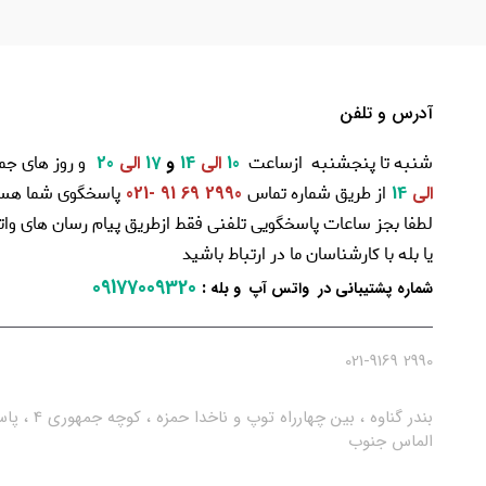
آدرس و تلفن
شنبه تا پنجشنبه ازساعت
و روز های جم
10
الی
14
و
17
الی
20
از طریق شماره تماس
پاسخگوی شما هست
الی
14
2990 69 91 -021
لطفا بجز ساعات پاسخگویی تلفنی فقط ازطریق پیام رسان های و
یا بله با کارشناسان ما در ارتباط باشید
09177009320
:
شماره پشتیبانی در واتس آپ و بله
2990 021-9169
بندر گناوه ، بین چهارراه توپ و ناخدا حمزه ، کو
الماس جنوب