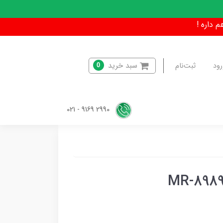
سبد خرید
رود
ثبت‌نام
0
2990 9169 - 021