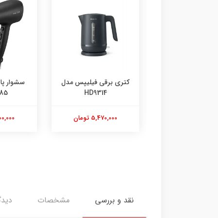
ایر مدل MR-495
کتری برقی فیلیپس مدل
سشوار پا
85
HD9314
6,610,000 تومان
5,470,000 تومان
7,500,000
نقد و بررسی
مشخصات
دیدگ