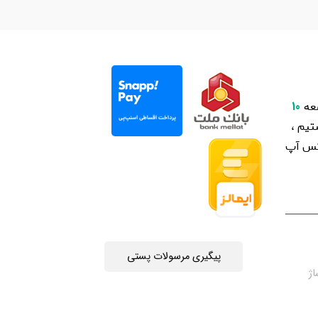
عه
10
یم ،
اتس آپ
پیگیری مرسولات پستی
چه جمهوری 4 ، پاساژ