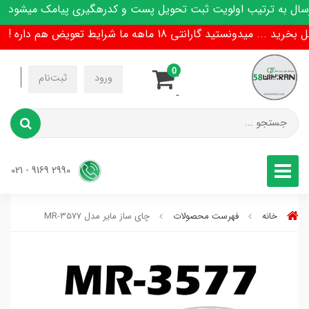
ل به ترتیب اولویت ثبت تحویل پست و کدرهگیری پیامک میشود
تید گارانتی 18 ماهه ما شرایط تعویض هم داره !
0
-
ورود
ثبت‌نام
-
2990 9169 - 021
خانه
فهرست محصولات
چای ساز مایر مدل MR-3577