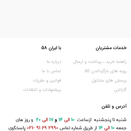
خدمات مشتریان
با ایران 58
راهنما خرید ، پرداخت و ارسال
درباره ما
رویه های بازگرداندن کالا
تماس با ما
پرسش های متداول
قوانین و مقررات
گارانتی
پیشنهادات و انتقادات
آدرس و تلفن
شنبه تا پنجشنبه ازساعت
و روز های
10
الی
14
و
17
الی
20
جمعه
از طریق شماره تماس
پاسخگوی
10
الی
14
2990 69 91 -021