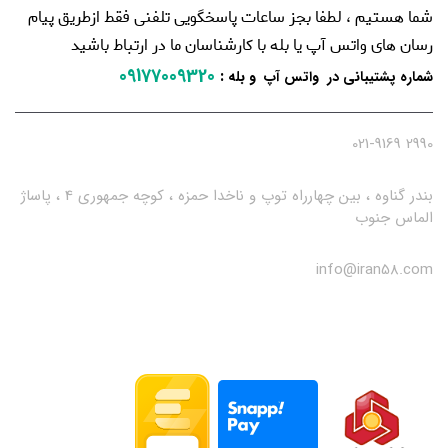
شما هستیم ، لطفا بجز ساعات پاسخگویی تلفنی فقط ازطریق پیام
رسان های واتس آپ یا بله با کارشناسان ما در ارتباط باشید
09177009320
:
شماره پشتیبانی در واتس آپ و بله
2990 021-9169
بندر گناوه ، بین چهارراه توپ و ناخدا حمزه ، کوچه جمهوری 4 ، پاساژ
الماس جنوب
info@iran58.com