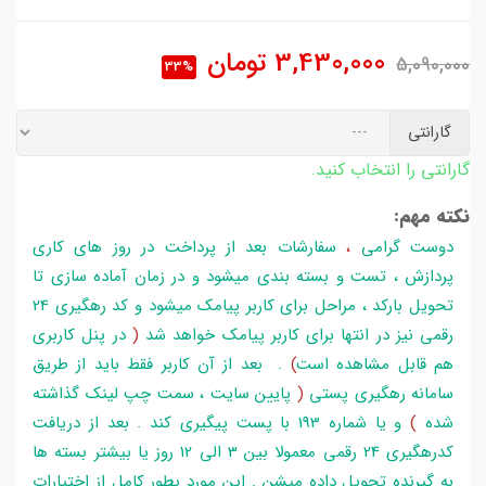
3,430,000
تومان
5,090,000
33%
گارانتی
گارانتی را انتخاب کنید.
نکته مهم:
دوست گرامی
،
سفارشات بعد از پرداخت در روز های کاری
پردازش ، تست و بسته بندی میشود و در زمان آماده سازی تا
تحویل بارکد ، مراحل برای کاربر پیامک میشود و کد رهگیری 24
رقمی نیز در انتها برای کاربر پیامک خواهد شد
(
در پنل کاربری
هم قابل مشاهده است
)
. بعد از آن کاربر فقط باید از طریق
سامانه رهگیری پستی
(
پایین سایت ، سمت چپ لینک گذاشته
شده
)
و یا شماره 193 با پست پیگیری کند . بعد از دریافت
کدرهگیری 24 رقمی معمولا بین 3 الی 12 روز یا بیشتر بسته ها
به گیرنده تحویل داده میشن . این مورد بطور کامل از اختیارات