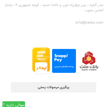
بندر گناوه ، بین چهارراه توپ و ناخدا حمزه ، کوچه جمهوری 4 ، پاساژ
الماس جنوب
info@iran58.com
پیگیری مرسولات پستی
سوالی دارید ؟