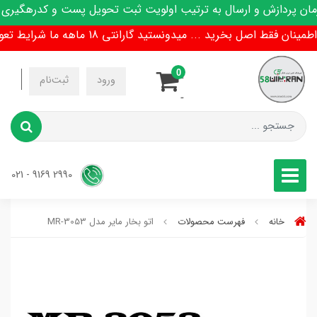
 پردازش و ارسال به ترتیب اولویت ثبت تحویل پست و کدرهگیری پی
ان فقط اصل بخرید ... میدونستید گارانتی 18 ماهه ما شرایط تعویض هم داره !
0
-
ورود
ثبت‌نام
-
2990 9169 - 021
خانه
فهرست محصولات
اتو بخار مایر مدل MR-3053