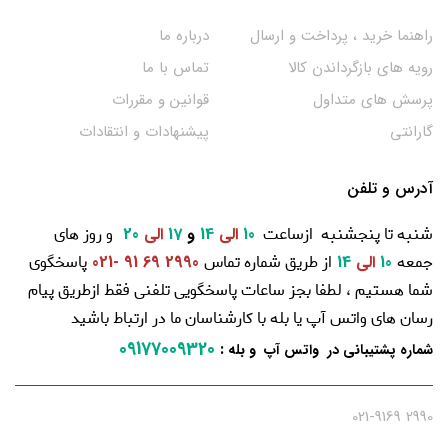
راهنما خرید ، پرداخت و ارسال
درباره ما
رویه های بازگرداندن کالا
تماس با ما
پرسش های متداول
قوانین و مقررات
گارانتی
پیشنهادات و انتقادات
آدرس و تلفن
شنبه تا پنجشنبه ازساعت
و روز های
10
الی
14
و
17
الی
20
جمعه
از طریق شماره تماس
پاسخگوی
10
الی
14
2990 69 91 -021
شما هستیم ، لطفا بجز ساعات پاسخگویی تلفنی فقط ازطریق پیام
رسان های واتس آپ یا بله با کارشناسان ما در ارتباط باشید
09177009320
:
شماره پشتیبانی در واتس آپ و بله
2990 021-9169