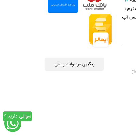
عه
10
یم ،
اتس آپ
پیگیری مرسولات پستی
چه جمهوری 4 ، پاساژ
سوالی دارید ؟