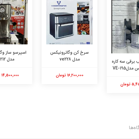
سرخ کن وگاترونیکس
اسپرسو ساز وگ
مدل ve228
مدل VE212
برقی سه کاره
دلVE-195
16,200,000 تومان
14,500,000 تومان
 تومان
اه‌ها