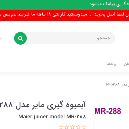
 میشود
ط اصل بخرید ... میدونستید گارانتی 18 ماهه ما شرایط تعویض هم داره !
و
فن
برندها
 MR-288
آبمیوه گیری مایر مدل MR-288
Maier juicer model MR-288