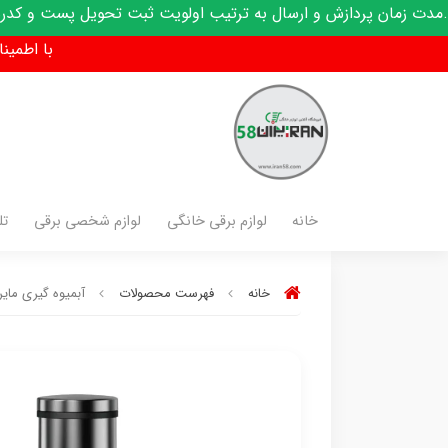
دازش و ارسال به ترتیب اولویت ثبت تحویل پست و کدرهگیری پیامک
با اطمینان فق
خانه
لوازم برقی خانگی
لوازم شخصی برقی
تل
خانه
فهرست محصولات
آبمیوه گیری مایر مدل