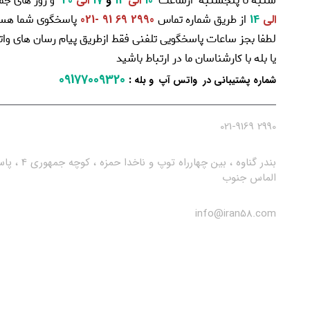
شنبه تا پنجشنبه ازساعت
و روز های جم
10
الی
14
و
17
الی
20
از طریق شماره تماس
پاسخگوی شما هست
الی
14
2990 69 91 -021
لطفا بجز ساعات پاسخگویی تلفنی فقط ازطریق پیام رسان های و
یا بله با کارشناسان ما در ارتباط باشید
09177009320
:
شماره پشتیبانی در واتس آپ و بله
2990 021-9169
بندر گناوه ، بین چهارراه توپ و ناخدا حمزه ، کو
الماس جنوب
info@iran58.com