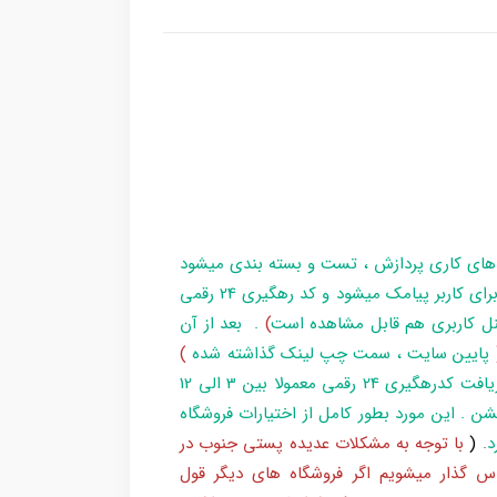
 های کاری پردازش ، تست و بسته بندی میشود
و در زمان آماده سازی تا تحویل بارکد ، مراحل برای کاربر پیامک میشود و کد رهگیری 24 رقمی
ل کاربری هم قابل مشاهده است
)
. بعد از آن
پایین سایت ، سمت چپ لینک گذاشته شده
)
و یا شماره 193 با پست پیگیری کند . بعد از دریافت کدرهگیری 24 رقمی معمولا بین 3 الی 12
شن . این مورد بطور کامل از اختیارات فروشگاه
د
.
(
با توجه به مشکلات عدیده پستی جنوب در
س گذار میشویم اگر فروشگاه های دیگر قول