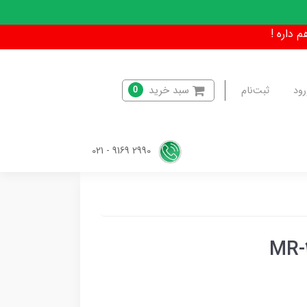
سبد خرید
رود
ثبت‌نام
0
2990 9169 - 021