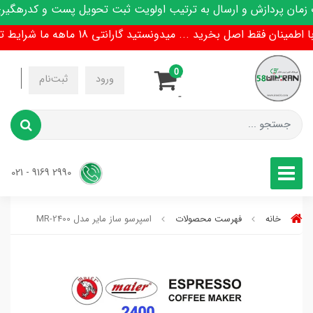
ن پردازش و ارسال به ترتیب اولویت ثبت تحویل پست و کدرهگیری پ
نان فقط اصل بخرید ... میدونستید گارانتی 18 ماهه ما شرایط تعویض هم داره !
0
-
ورود
ثبت‌نام
-
2990 9169 - 021
خانه
فهرست محصولات
اسپرسو ساز مایر مدل MR-2400