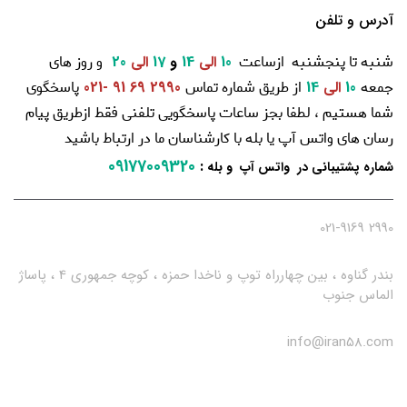
آدرس و تلفن
شنبه تا پنجشنبه ازساعت
و روز های
10
الی
14
و
17
الی
20
جمعه
از طریق شماره تماس
پاسخگوی
10
الی
14
2990 69 91 -021
شما هستیم ، لطفا بجز ساعات پاسخگویی تلفنی فقط ازطریق پیام
رسان های واتس آپ یا بله با کارشناسان ما در ارتباط باشید
09177009320
:
شماره پشتیبانی در واتس آپ و بله
2990 021-9169
بندر گناوه ، بین چهارراه توپ و ناخدا حمزه ، کوچه جمهوری 4 ، پاساژ
الماس جنوب
info@iran58.com