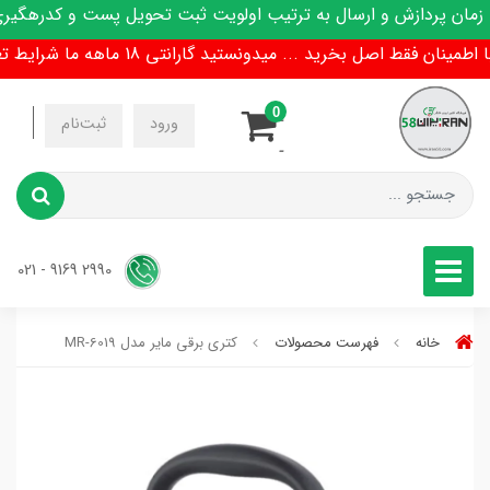
ن پردازش و ارسال به ترتیب اولویت ثبت تحویل پست و کدرهگیری 
ینان فقط اصل بخرید ... میدونستید گارانتی 18 ماهه ما شرایط تعویض هم داره !
0
-
ورود
ثبت‌نام
-
2990 9169 - 021
خانه
فهرست محصولات
کتری برقی مایر مدل MR-6019