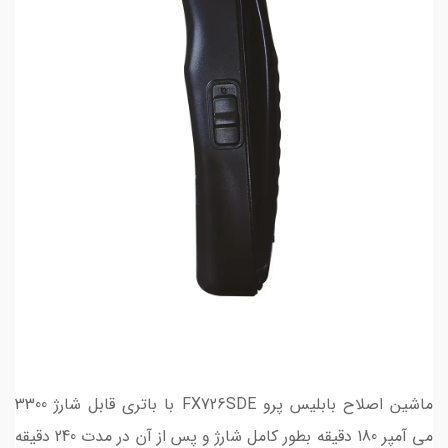
ماشین اصلاح بابلیس پرو FX726SDE با باتری قابل شارژ 3300
می آمپر 180 دقیقه بطور کامل شارژ و پس از آن در مدت 240 دقیقه