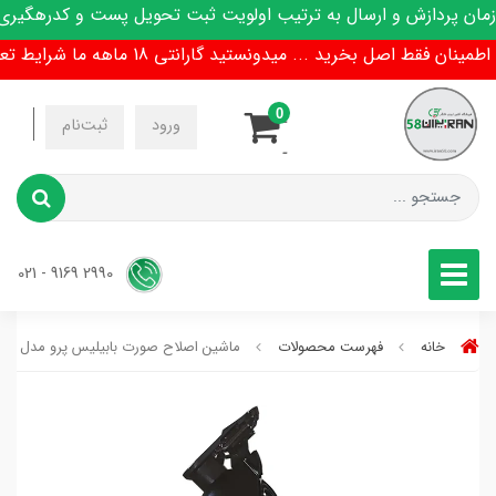
 پردازش و ارسال به ترتیب اولویت ثبت تحویل پست و کدرهگیری پی
ان فقط اصل بخرید ... میدونستید گارانتی 18 ماهه ما شرایط تعویض هم داره !
0
-
ورود
ثبت‌نام
-
2990 9169 - 021
خانه
فهرست محصولات
ماشین اصلاح صورت بابیلیس پرو مدل FX726SDE