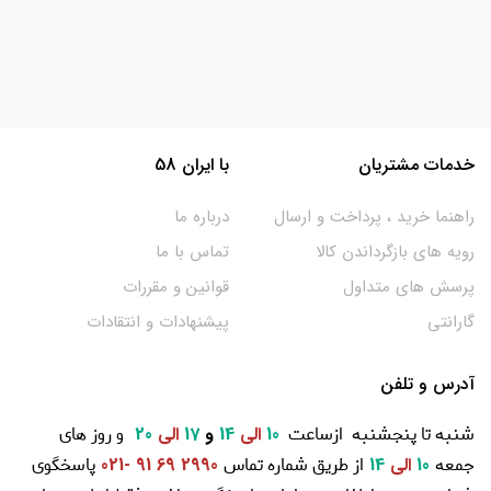
خدمات مشتریان
با ایران 58
راهنما خرید ، پرداخت و ارسال
درباره ما
رویه های بازگرداندن کالا
تماس با ما
پرسش های متداول
قوانین و مقررات
گارانتی
پیشنهادات و انتقادات
آدرس و تلفن
شنبه تا پنجشنبه ازساعت
و روز های
10
الی
14
و
17
الی
20
جمعه
از طریق شماره تماس
پاسخگوی
10
الی
14
2990 69 91 -021