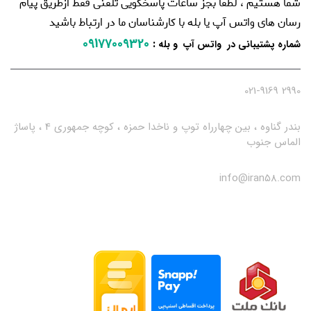
شما هستیم ، لطفا بجز ساعات پاسخگویی تلفنی فقط ازطریق پیام
رسان های واتس آپ یا بله با کارشناسان ما در ارتباط باشید
09177009320
:
شماره پشتیبانی در واتس آپ و بله
2990 021-9169
بندر گناوه ، بین چهارراه توپ و ناخدا حمزه ، کوچه جمهوری 4 ، پاساژ
الماس جنوب
info@iran58.com