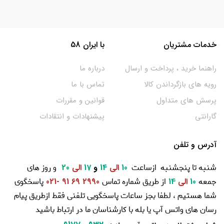
خدمات مشتریان
با ایران 58
راهنما خرید ، پرداخت و ارسال
درباره ما
رویه های بازگرداندن کالا
تماس با ما
پرسش های متداول
قوانین و مقررات
گارانتی
پیشنهادات و انتقادات
آدرس و تلفن
شنبه تا پنجشنبه ازساعت
و روز های
10
الی
14
و
17
الی
20
جمعه
از طریق شماره تماس
پاسخگوی
10
الی
14
2990 69 91 -021
شما هستیم ، لطفا بجز ساعات پاسخگویی تلفنی فقط ازطریق پیام
رسان های واتس آپ یا بله با کارشناسان ما در ارتباط باشید