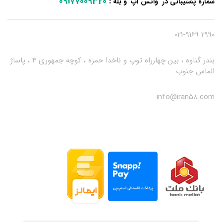
09177009320
:
شماره پشتیبانی در واتس آپ و بله
2990 021-9169
بندر گناوه ، بین چهارراه توپ و ناخدا حمزه ، کوچه جمهوری 4 ، پاساژ
الماس جنوب
info@iran58.com