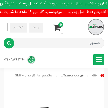
ن پردازش و ارسال به ترتیب اولویت ثبت تحویل پست و کدرهگیری پ
نان فقط اصل بخرید ... میدونستید گارانتی 18 ماهه ما شرایط تعویض هم داره !
0
-
ورود
ثبت‌نام
-
2990 9169 - 021
خانه
فهرست محصولات
ساندویچ ساز فلر مدل SM400