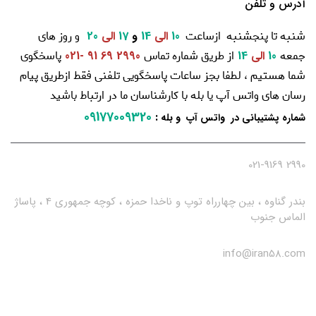
آدرس و تلفن
شنبه تا پنجشنبه ازساعت
و روز های
10
الی
14
و
17
الی
20
جمعه
از طریق شماره تماس
پاسخگوی
10
الی
14
2990 69 91 -021
شما هستیم ، لطفا بجز ساعات پاسخگویی تلفنی فقط ازطریق پیام
رسان های واتس آپ یا بله با کارشناسان ما در ارتباط باشید
09177009320
:
شماره پشتیبانی در واتس آپ و بله
2990 021-9169
بندر گناوه ، بین چهارراه توپ و ناخدا حمزه ، کوچه جمهوری 4 ، پاساژ
الماس جنوب
info@iran58.com