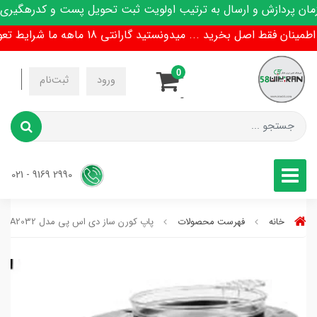
پردازش و ارسال به ترتیب اولویت ثبت تحویل پست و کدرهگیری پیا
 فقط اصل بخرید ... میدونستید گارانتی 18 ماهه ما شرایط تعویض هم داره !
0
-
ورود
ثبت‌نام
-
2990 9169 - 021
خانه
فهرست محصولات
پاپ کورن ساز دی اس پی مدل KA2032