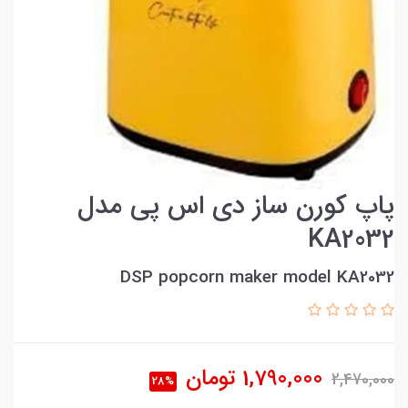
پاپ کورن ساز دی اس پی مدل
KA2032
DSP popcorn maker model KA2032
1,790,000
تومان
2,470,000
28%