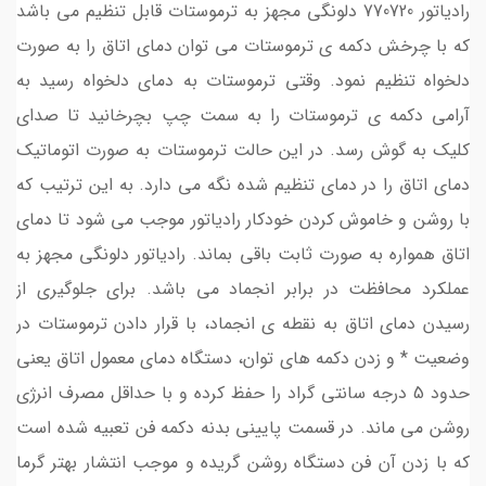
رادیاتور 770720 دلونگی مجهز به ترموستات قابل تنظیم می باشد
که با چرخش دکمه ی ترموستات می توان دمای اتاق را به صورت
دلخواه تنظیم نمود. وقتی ترموستات به دمای دلخواه رسید به
آرامی دکمه ی ترموستات را به سمت چپ بچرخانید تا صدای
کلیک به گوش رسد. در این حالت ترموستات به صورت اتوماتیک
دمای اتاق را در دمای تنظیم شده نگه می دارد. به این ترتیب که
با روشن و خاموش کردن خودکار رادیاتور موجب می شود تا دمای
اتاق همواره به صورت ثابت باقی بماند. رادیاتور دلونگی مجهز به
عملکرد محافظت در برابر انجماد می باشد. برای جلوگیری از
رسیدن دمای اتاق به نقطه ی انجماد، با قرار دادن ترموستات در
وضعیت * و زدن دکمه های توان، دستگاه دمای معمول اتاق یعنی
حدود 5 درجه سانتی گراد را حفظ کرده و با حداقل مصرف انرژی
روشن می ماند. در قسمت پایینی بدنه دکمه فن تعبیه شده است
که با زدن آن فن دستگاه روشن گریده و موجب انتشار بهتر گرما