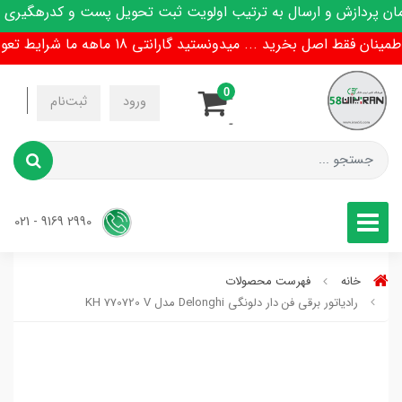
پردازش و ارسال به ترتیب اولویت ثبت تحویل پست و کدرهگیری پیا
 فقط اصل بخرید ... میدونستید گارانتی 18 ماهه ما شرایط تعویض هم داره !
0
-
ورود
ثبت‌نام
-
2990 9169 - 021
خانه
فهرست محصولات
رادیاتور برقی فن دار دلونگی Delonghi مدل KH 770720 V