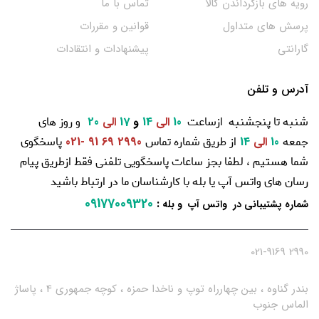
رویه های بازگرداندن کالا
تماس با ما
پرسش های متداول
قوانین و مقررات
گارانتی
پیشنهادات و انتقادات
آدرس و تلفن
شنبه تا پنجشنبه ازساعت
و روز های
10
الی
14
و
17
الی
20
جمعه
از طریق شماره تماس
پاسخگوی
10
الی
14
2990 69 91 -021
شما هستیم ، لطفا بجز ساعات پاسخگویی تلفنی فقط ازطریق پیام
رسان های واتس آپ یا بله با کارشناسان ما در ارتباط باشید
09177009320
:
شماره پشتیبانی در واتس آپ و بله
2990 021-9169
بندر گناوه ، بین چهارراه توپ و ناخدا حمزه ، کوچه جمهوری 4 ، پاساژ
الماس جنوب