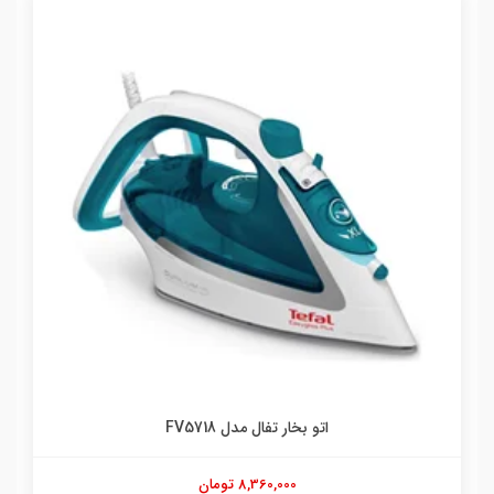
اتو بخار تفال مدل FV5718
8,360,000 تومان