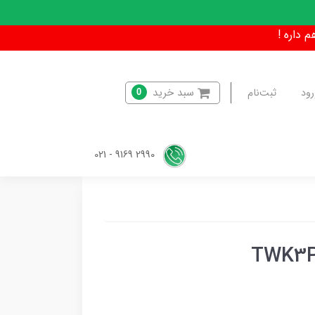
سبد خرید
رود
ثبت‌نام
0
2990 9169 - 021