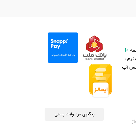
عه
10
یم ،
اتس آپ
پیگیری مرسولات پستی
چه جمهوری 4 ، پاساژ