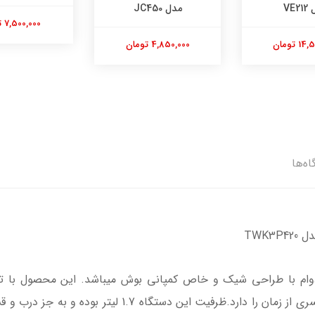
VE2
مدل JC450
7,500,000 تومان
 تومان
4,850,000 تومان
اه‌ها
TWK3
قسمت زیرین کتری، قابلیت جوشاندن آب در کسری از زمان را