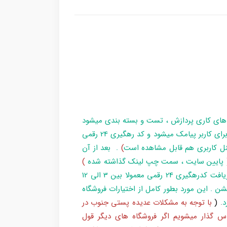
 های کاری پردازش ، تست و بسته بندی میشود
و در زمان آماده سازی تا تحویل بارکد ، مراحل برای کاربر پیامک میشود و کد رهگیری 24 رقمی
ل کاربری هم قابل مشاهده است
)
. بعد از آن
پایین سایت ، سمت چپ لینک گذاشته شده
)
و یا شماره 193 با پست پیگیری کند . بعد از دریافت کدرهگیری 24 رقمی معمولا بین 3 الی 12
شن . این مورد بطور کامل از اختیارات فروشگاه
د
.
(
با توجه به مشکلات عدیده پستی جنوب در
س گذار میشویم اگر فروشگاه های دیگر قول