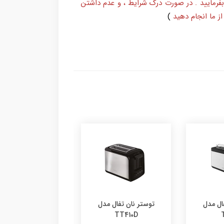
بفرمایید . در صورت درک شرایط ، و عدم داشتن
ز ما انجام دهید
)
توستر نان تفال مدل
ال مدل
TT410D
گریل تفال