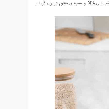
اند، سایر نقاط دستگاه از استیل ضد زنگ طراحی شده. پلاستیک های بکاررفته در این محصول همگی عاری از مواد شیمیایی BPA و همچنین مقاوم در برابر گرما و