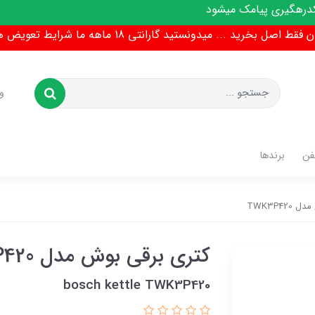
مک میشود
ط اصل بخرید ... میدونستید گارانتی 18 ماهه ما شرایط تعویض هم داره !
و
فن
برندها
TWK3P42
کتری برقی بوش مدل TWK3P420
bosch kettle TWK3P420