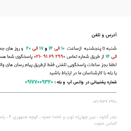
آدرس و تلفن
شنبه تا پنجشنبه ازساعت
و روز های جم
10
الی
14
و
17
الی
20
از طریق شماره تماس
پاسخگوی شما هست
الی
14
2990 69 91 -021
لطفا بجز ساعات پاسخگویی تلفنی فقط ازطریق پیام رسان های و
یا بله با کارشناسان ما در ارتباط باشید
09177009320
:
شماره پشتیبانی در واتس آپ و بله
2990 021-9169
بندر گناوه ، بین چهارراه توپ و ناخدا حمزه ، کو
الماس جنوب