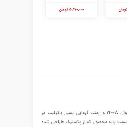
GC241D28
5,970,000 تومان
10,950,000 تومان
دستگاه بادوام با طراحی شیک و خاص کمپانی بوش میباشد. این محصول با توان 2400W و المنت گرمایی بسیار باکیفیت در
 دارد.ظرفیت این دستگاه 1.7 لیتر بوده و به جز درب و قسمت پایه محصول که از پلاستیک طراحی شده