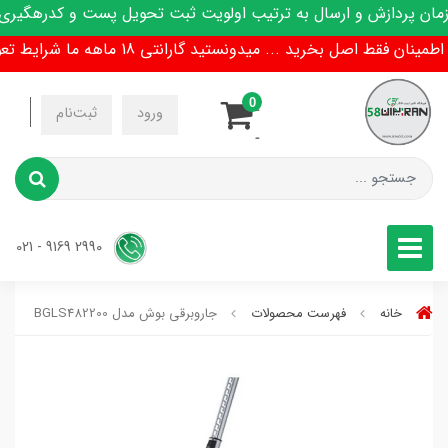
 پردازش و ارسال به ترتیب اولویت ثبت تحویل پست و کدرهگیری پی
ن فقط اصل بخرید ... میدونستید گارانتی 18 ماهه ما شرایط تعویض هم داره !
0
-
ورود
ثبت‌نام
-
2990 9169 - 021
خانه
فهرست محصولات
جاروبرقی بوش مدل BGLS482200