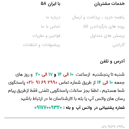
خدمات مشتریان
با ایران 58
راهنما خرید ، پرداخت و ارسال
درباره ما
رویه های بازگرداندن کالا
تماس با ما
پرسش های متداول
قوانین و مقررات
گارانتی
پیشنهادات و انتقادات
آدرس و تلفن
شنبه تا پنجشنبه ازساعت
و روز های
10
الی
14
و
17
الی
20
جمعه
از طریق شماره تماس
پاسخگوی
10
الی
14
2990 69 91 -021
شما هستیم ، لطفا بجز ساعات پاسخگویی تلفنی فقط ازطریق پیام
رسان های واتس آپ یا بله با کارشناسان ما در ارتباط باشید
09177009320
:
شماره پشتیبانی در واتس آپ و بله
2990 021-9169