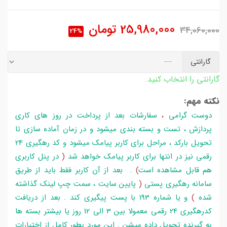
25,980,000
تومان
34,060,000
24%
گارانتی
گارانتی را انتخاب کنید.
نکته مهم:
دوست گرامی
،
سفارشات بعد از پرداخت در روز های کاری
پردازش ، تست و بسته بندی میشود و در زمان آماده سازی تا
تحویل بارکد ، مراحل برای کاربر پیامک میشود و کد رهگیری 24
رقمی نیز در انتها برای کاربر پیامک خواهد شد
(
در پنل کاربری
هم قابل مشاهده است
)
. بعد از آن کاربر فقط باید از طریق
سامانه رهگیری پستی
(
پایین سایت ، سمت چپ لینک گذاشته
شده
)
و یا شماره 193 با پست پیگیری کند . بعد از دریافت
کدرهگیری 24 رقمی معمولا بین 3 الی 12 روز یا بیشتر بسته ها
به گیرنده تحویل داده میشن . این مورد بطور کامل از اختیارات