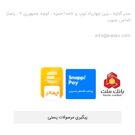
بندر گناوه ، بین چهارراه توپ و ناخدا حمزه ، کوچه جمهوری 4 ، پاساژ
الماس جنوب
info@iran58.com
پیگیری مرسولات پستی