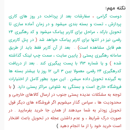
نکته مهم:
دوست گرامی
،
سفارشات بعد از پرداخت در روز های کاری
پردازش ، تست و بسته بندی میشود و در زمان آماده سازی تا
تحویل بارکد ، مراحل برای کاربر پیامک میشود و کد رهگیری 24
رقمی نیز در انتها برای کاربر پیامک خواهد شد
(
در پنل کاربری
هم قابل مشاهده است
)
. بعد از آن کاربر فقط باید از طریق
سامانه رهگیری پستی
(
پایین سایت ، سمت چپ لینک گذاشته
شده
)
و یا شماره 193 با پست پیگیری کند . بعد از دریافت
کدرهگیری 24 رقمی معمولا بین 3 الی 12 روز یا بیشتر بسته ها
به گیرنده تحویل داده میشن . این مورد بطور کامل از اختیارات
فروشگاه خارج است و بستگی به شلوغی مراکز پستی دارد
.
(
با
توجه به مشکلات عدیده پستی جنوب در ارسال کالاهای خارجی و
محدودیت ها ، سپاس گذار میشویم اگر فروشگاه های دیگر قول
تحویل زودتر به شما میدهند از همان جا خرید بفرمایید . در
صورت درک شرایط ، و عدم داشتن عجله در تحویل باعث افتخار
است خرید خود را از ما انجام دهید
)