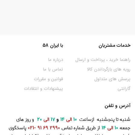
خدمات مشتریان
با ایران 58
راهنما خرید ، پرداخت و ارسال
درباره ما
رویه های بازگرداندن کالا
تماس با ما
پرسش های متداول
قوانین و مقررات
گارانتی
پیشنهادات و انتقادات
آدرس و تلفن
شنبه تا پنجشنبه ازساعت
و روز های
10
الی
14
و
17
الی
20
جمعه
از طریق شماره تماس
پاسخگوی
10
الی
14
2990 69 91 -021