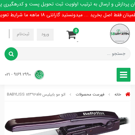
دازش و ارسال به ترتیب اولویت ثبت تحویل پست و کدرهگیری پیامک
 اصل بخرید ... میدونستید گارانتی 18 ماهه ما شرایط تعویض هم داره !
0
-
ورود
ثبت‌نام
-
2990 9169 - 021
خانه
فهرست محصولات
اتو مو بابیلیس BABYLISS st396ale