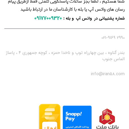
شما هستیم ، لطفا بجز ساعات پاسخگویی تلفنی فقط ازطریق پیام
رسان های واتس آپ یا بله با کارشناسان ما در ارتباط باشید
09177009320
:
شماره پشتیبانی در واتس آپ و بله
2990 021-9169
بندر گناوه ، بین چهارراه توپ و ناخدا حمزه ، کوچه جمهوری 4 ، پاساژ
الماس جنوب
info@iran58.com