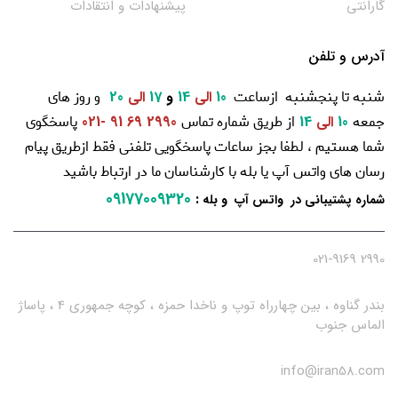
گارانتی
پیشنهادات و انتقادات
آدرس و تلفن
شنبه تا پنجشنبه ازساعت
و روز های
10
الی
14
و
17
الی
20
جمعه
از طریق شماره تماس
پاسخگوی
10
الی
14
2990 69 91 -021
شما هستیم ، لطفا بجز ساعات پاسخگویی تلفنی فقط ازطریق پیام
رسان های واتس آپ یا بله با کارشناسان ما در ارتباط باشید
09177009320
:
شماره پشتیبانی در واتس آپ و بله
2990 021-9169
بندر گناوه ، بین چهارراه توپ و ناخدا حمزه ، کوچه جمهوری 4 ، پاساژ
الماس جنوب
info@iran58.com