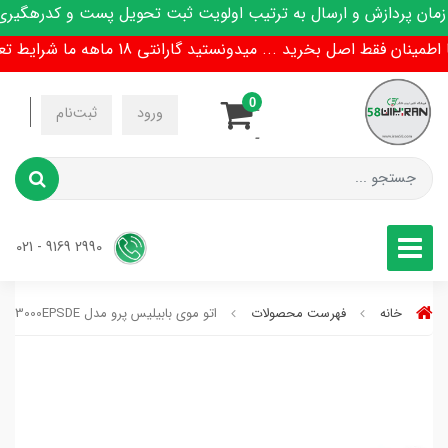
 پردازش و ارسال به ترتیب اولویت ثبت تحویل پست و کدرهگیری پی
ان فقط اصل بخرید ... میدونستید گارانتی 18 ماهه ما شرایط تعویض هم داره !
0
-
ورود
ثبت‌نام
-
2990 9169 - 021
خانه
فهرست محصولات
اتو موی بابیلیس پرو مدل BAB3000EPSDE