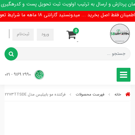
 پردازش و ارسال به ترتیب اولویت ثبت تحویل پست و کدرهگیری پی
ن فقط اصل بخرید ... میدونستید گارانتی 18 ماهه ما شرایط تعویض هم داره !
0
-
ورود
ثبت‌نام
-
2990 9169 - 021
خانه
فهرست محصولات
فرکننده مو بابیلیس مدل BAB2273TTSDE