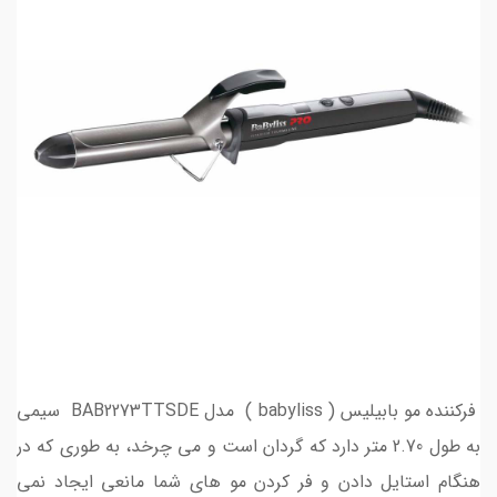
فرکننده مو بابیلیس ( babyliss ) مدل BAB2273TTSDE سیمی
به طول 2.70 متر دارد که گردان است و می چرخد، به طوری که در
هنگام استایل دادن و فر کردن مو های شما مانعی ایجاد نمی