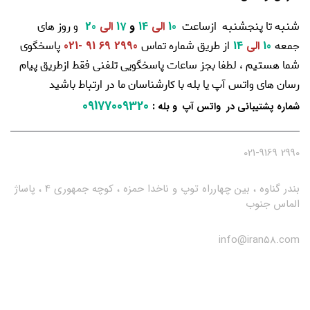
شنبه تا پنجشنبه ازساعت
و روز های
10
الی
14
و
17
الی
20
جمعه
از طریق شماره تماس
پاسخگوی
10
الی
14
2990 69 91 -021
شما هستیم ، لطفا بجز ساعات پاسخگویی تلفنی فقط ازطریق پیام
رسان های واتس آپ یا بله با کارشناسان ما در ارتباط باشید
09177009320
:
شماره پشتیبانی در واتس آپ و بله
2990 021-9169
بندر گناوه ، بین چهارراه توپ و ناخدا حمزه ، کوچه جمهوری 4 ، پاساژ
الماس جنوب
info@iran58.com