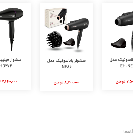
سشوار فیلیپس مدل
ساندویچ ساز ب
اناسونیک مدل
BHD274
مدل TS4130
NE86
7,640,000 تومان
10,400,000 تومان
8 تومان
اه‌ها