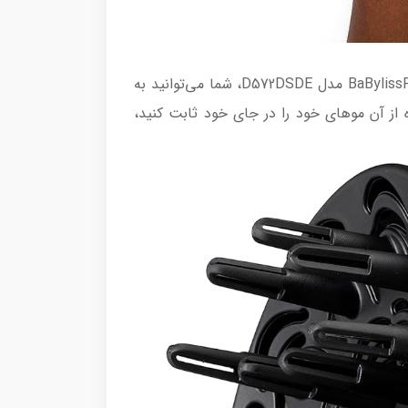
طراحی ارگونومیک و سبک این سشوار باعث می‌شود که استفاده از آن برای مدت طولانی بسیار راحت باشد. با BaBylissPRO مدل D572DSDE، شما می‌توانید به
از آن موهای خود را در جای خود ثابت کنید،