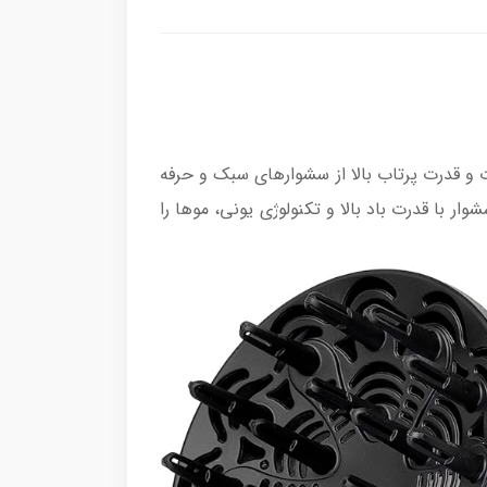
ت قدرتمند و کارآمد برند بابیلیس است. این محصول با توان 2200 وات و قدرت پرتاب بالا از سشوارهای سبک و حرفه
دارای 3 سطح تنظیم دما و 2 درجه سرعت است. این سشوار با قدرت باد بالا و تکنولوژی یونی، موها را