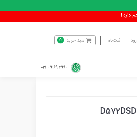
سبد خرید
رود
ثبت‌نام
0
2990 9169 - 021