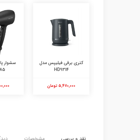
 برقی فیلیپس مدل
سشوار پاناسونیک مدل
سشوار پ
EH-NE85
HD9314
5,470,000 تومان
7,500,000 تومان
,700,000
نقد و بررسی
مشخصات
دیدگ