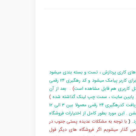
 های کاری پردازش ، تست و بسته بندی میشود
و در زمان آماده سازی تا تحویل بارکد ، مراحل برای کاربر پیامک میشود و کد رهگیری 24 رقمی
ل کاربری هم قابل مشاهده است
)
. بعد از آن
پایین سایت ، سمت چپ لینک گذاشته شده
)
و یا شماره 193 با پست پیگیری کند . بعد از دریافت کدرهگیری 24 رقمی معمولا بین 3 الی 12
شن . این مورد بطور کامل از اختیارات فروشگاه
د
.
(
با توجه به مشکلات عدیده پستی جنوب در
س گذار میشویم اگر فروشگاه های دیگر قول