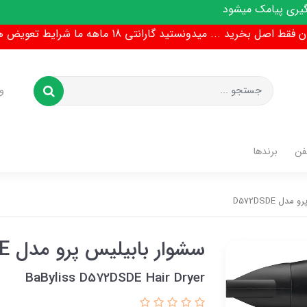
ط اصل بخرید ... میدونستید گارانتی 18 ماهه ما شرایط تعویض هم داره !
و
فن
برندها
ل D572DSDE
سشوار بابیلیس پرو مدل D572DSDE
BaByliss D572DSDE Hair Dryer