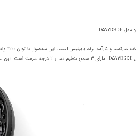
D572DSD
از محصولا
ای Babyliss می باشد. سشوار بابیلیس پرو مدل D572DSDE 