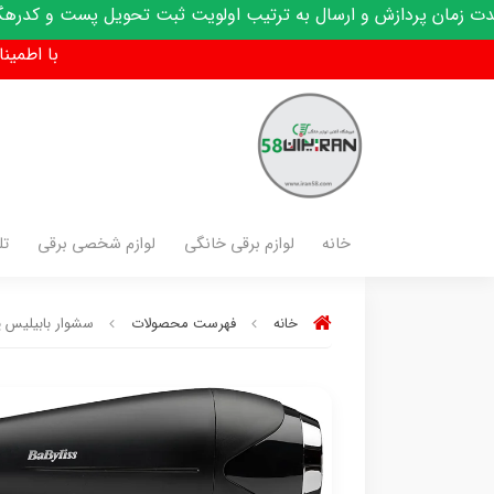
ارسال به ترتیب اولویت ثبت تحویل پست و کدرهگیری پیامک میشود
با اطمینان فق
خانه
لوازم برقی خانگی
لوازم شخصی برقی
تل
خانه
فهرست محصولات
سشوار بابیلیس پرو مد