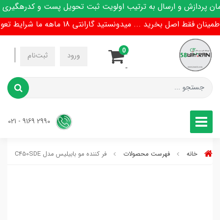
پردازش و ارسال به ترتیب اولویت ثبت تحویل پست و کدرهگیری پیا
 فقط اصل بخرید ... میدونستید گارانتی 18 ماهه ما شرایط تعویض هم داره !
0
-
ورود
ثبت‌نام
-
2990 9169 - 021
خانه
فهرست محصولات
فر کننده مو بابیلیس مدل C450SDE