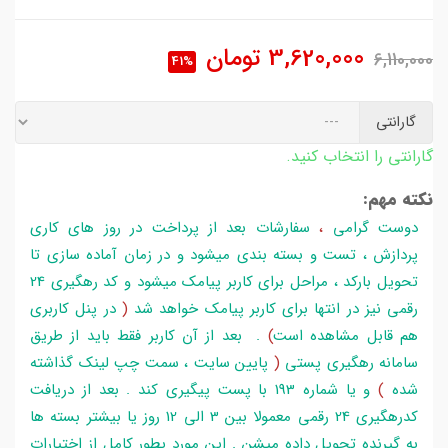
3,620,000
تومان
6,110,000
41%
گارانتی
گارانتی را انتخاب کنید.
نکته مهم:
دوست گرامی
،
سفارشات بعد از پرداخت در روز های کاری
پردازش ، تست و بسته بندی میشود و در زمان آماده سازی تا
تحویل بارکد ، مراحل برای کاربر پیامک میشود و کد رهگیری 24
رقمی نیز در انتها برای کاربر پیامک خواهد شد
(
در پنل کاربری
هم قابل مشاهده است
)
. بعد از آن کاربر فقط باید از طریق
سامانه رهگیری پستی
(
پایین سایت ، سمت چپ لینک گذاشته
شده
)
و یا شماره 193 با پست پیگیری کند . بعد از دریافت
کدرهگیری 24 رقمی معمولا بین 3 الی 12 روز یا بیشتر بسته ها
به گیرنده تحویل داده میشن . این مورد بطور کامل از اختیارات