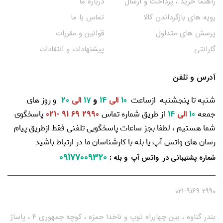
راهنما خرید ، پرداخت و ارسال
درباره ما
رویه های بازگرداندن کالا
تماس با ما
پرسش های متداول
قوانین و مقررات
گارانتی
پیشنهادات و انتقادات
آدرس و تلفن
شنبه تا پنجشنبه ازساعت
و روز های
10
الی
14
و
17
الی
20
جمعه
از طریق شماره تماس
پاسخگوی
10
الی
14
2990 69 91 -021
شما هستیم ، لطفا بجز ساعات پاسخگویی تلفنی فقط ازطریق پیام
رسان های واتس آپ یا بله با کارشناسان ما در ارتباط باشید
09177009320
:
شماره پشتیبانی در واتس آپ و بله
2990 021-9169
بندر گناوه ، بین چهارراه توپ و ناخدا حمزه ، کوچه جمهوری 4 ، پاساژ