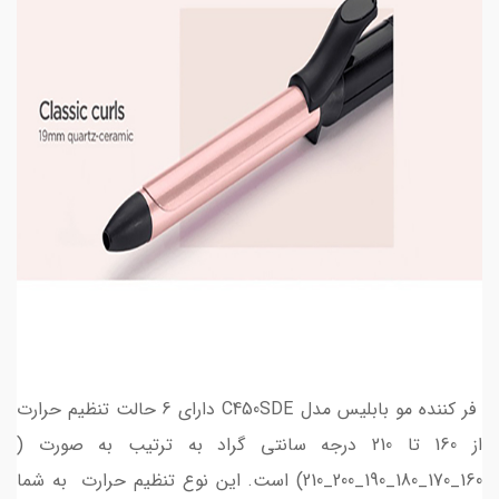
فر کننده مو بابلیس مدل C450SDE دارای 6 حالت تنظیم حرارت
از 160 تا 210 درجه سانتی گراد به ترتیب به صورت (
160_170_180_190_200_210) است. این نوع تنظیم حرارت به شما